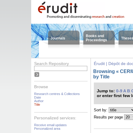
Books and
Journals
These
Proceedings
Search Repository
Érudit | Dépôt de d
Browsing « CERIUM
by Title
Browse
Jump to:
0-9
A
B
Research centres & Collections
or enter first few 
Date
Author
Title
Sort by:
Results per page
Personalized services:
Receive email updates
Personalized area