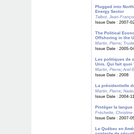
Plugged into North
Energy Sector
Talbot, Jean-Franço
Issue Date :
2007-0
The Political Econ
Offshoring in the 
Martin, Pierre
;
Trude
Issue Date :
2005-0
Les politiques de c
Unis. Qui fait quoi
Martin, Pierre
;
Arel-
Issue Date :
2008
La présidentielle d
Martin, Pierre
;
Nadea
Issue Date :
2004-1
Protéger la langue 
Fréchette, Christine
Issue Date :
2007-0
Le Québec en Amér
contexte de sécuri