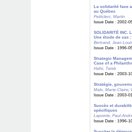
La solidarité face 
au Québec
Petitclerc, Martin
Issue Date :
2002-0
SOLIDARITÉ INC. L'
Une étude de cas :
Bertrand, Jean-Loui
Issue Date :
1996-0
Strategic Managem
Case of a Philanth
Hafsi, Taïeb
Issue Date :
2003-1
Stratégie, gouverna
Malo, Marie-Claire
;
Issue Date :
2003-0
Succès et durabilit
spécifiques
Lapointe, Paul-Andr
Issue Date :
1996-1
Susciter la démocrat