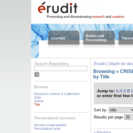
Books and
Journals
These
Proceedings
Search Repository
Érudit | Dépôt de d
Browsing « CRISES
by Title
Browse
Jump to:
0-9
A
B
Research centres & Collections
or enter first few 
Date
Author
Title
Sort by:
Results per page
Personalized services:
Receive email updates
Personalized area
< Previous