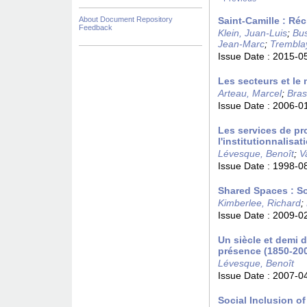
About Document Repository
Saint-Camille : Ré
Feedback
Klein, Juan-Luis
;
Bus
Jean-Marc
;
Tremblay
Issue Date :
2015-0
Les secteurs et le
Arteau, Marcel
;
Bras
Issue Date :
2006-0
Les services de pr
l'institutionnalisat
Lévesque, Benoît
;
V
Issue Date :
1998-0
Shared Spaces : So
Kimberlee, Richard
;
Issue Date :
2009-0
Un siècle et demi 
présence (1850-20
Lévesque, Benoît
Issue Date :
2007-0
Social Inclusion o