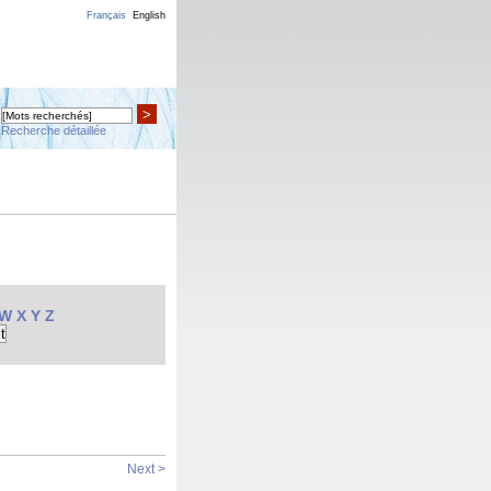
Français
English
>
Recherche détaillée
W
X
Y
Z
Next >