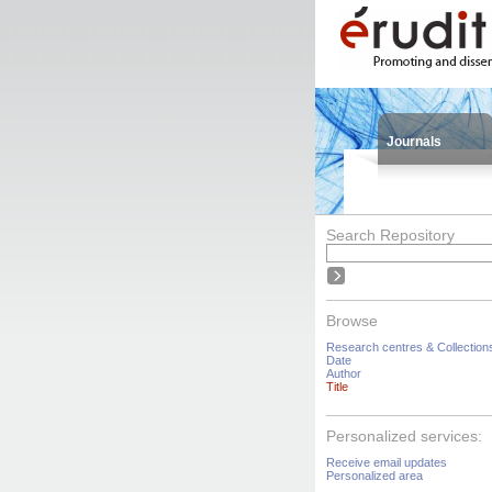
Journals
Search Repository
Browse
Research centres & Collection
Date
Author
Title
Personalized services:
Receive email updates
Personalized area