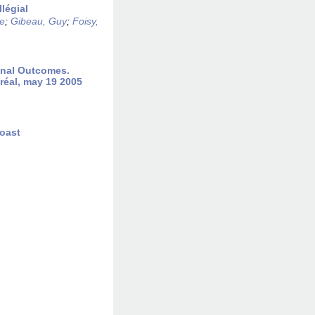
légial
re
;
Gibeau, Guy
;
Foisy,
onal Outcomes.
réal, may 19 2005
Coast