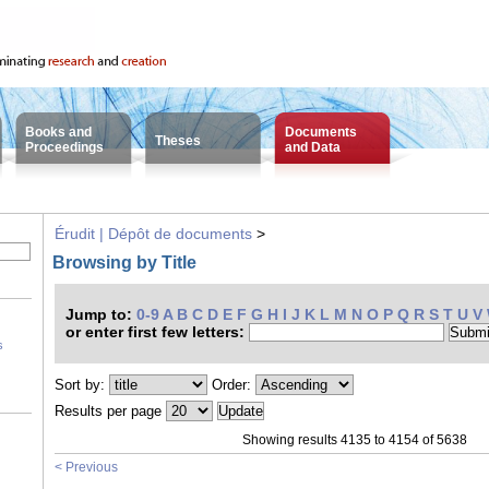
Books and
Documents
Theses
Proceedings
and Data
Érudit | Dépôt de documents
>
Browsing by Title
Jump to:
0-9
A
B
C
D
E
F
G
H
I
J
K
L
M
N
O
P
Q
R
S
T
U
V
or enter first few letters:
s
Sort by:
Order:
Results per page
Showing results 4135 to 4154 of 5638
< Previous