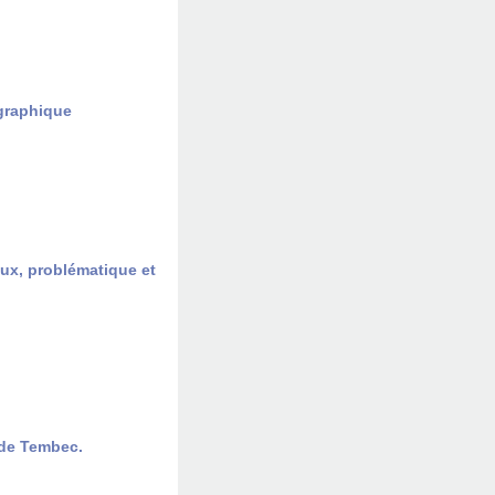
ographique
jeux, problématique et
s de Tembec.