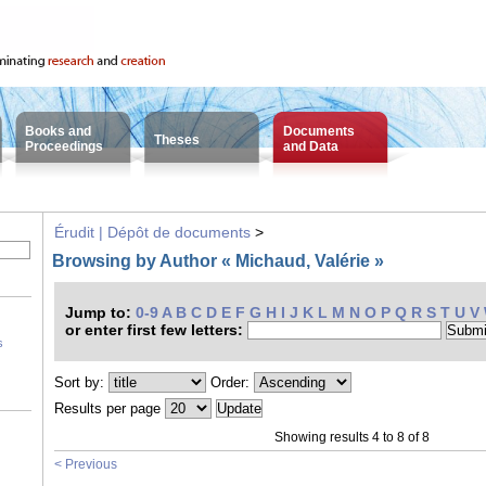
Books and
Documents
Theses
Proceedings
and Data
Érudit | Dépôt de documents
>
Browsing by Author « Michaud, Valérie »
Jump to:
0-9
A
B
C
D
E
F
G
H
I
J
K
L
M
N
O
P
Q
R
S
T
U
V
or enter first few letters:
s
Sort by:
Order:
Results per page
Showing results 4 to 8 of 8
< Previous