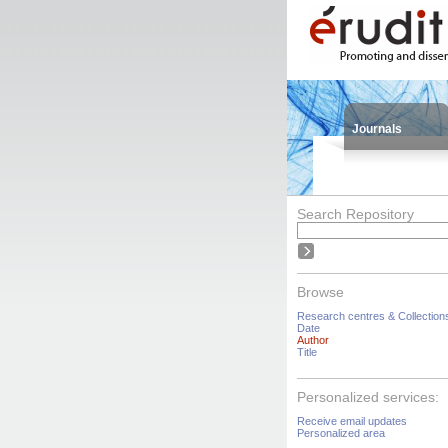
Journals
Search Repository
Browse
Research centres & Collection
Date
Author
Title
Personalized services:
Receive email updates
Personalized area