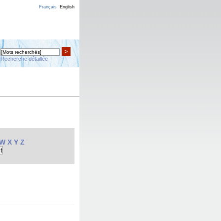
Français
English
>
Recherche détaillée
W
X
Y
Z