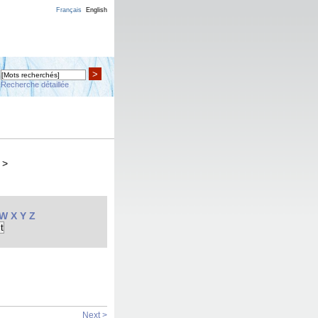
Français
English
>
Recherche détaillée
>
W
X
Y
Z
Next >