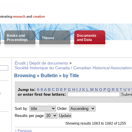
Books and
Documents
Theses
Proceedings
and Data
Érudit | Dépôt de documents
>
Société historique du Canada / Canadian Historical Association
Browsing « Bulletin » by Title
Jump to:
0-9
A
B
C
D
E
F
G
H
I
J
K
L
M
N
O
P
Q
R
S
T
U
V
s
or enter first few letters:
Sort by:
Order:
Results per page
Showing results 1063 to 1082 of 1255
< Previous