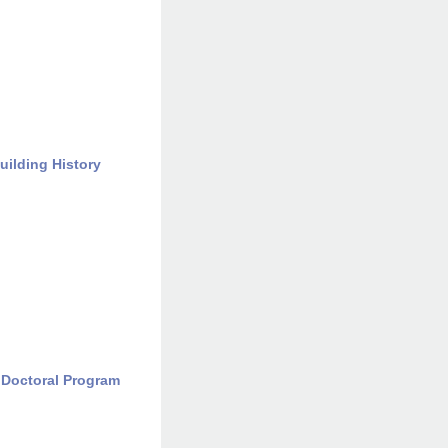
uilding History
y Doctoral Program