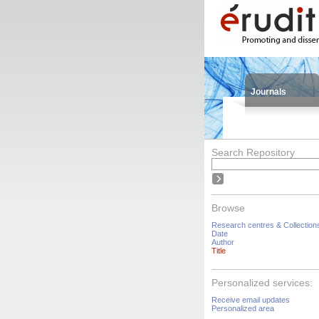
Journals
Search Repository
Browse
Research centres & Collection
Date
Author
Title
Personalized services:
Receive email updates
Personalized area