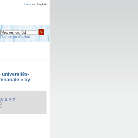
Français
English
>
Recherche détaillée
 universités-
enariale » by
W
X
Y
Z