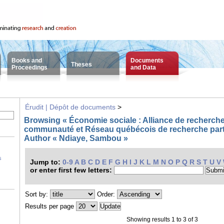
Books and
Documents
Theses
Proceedings
and Data
Érudit | Dépôt de documents
>
Browsing « Économie sociale : Alliance de recherche
communauté et Réseau québécois de recherche part
Author « Ndiaye, Sambou »
s
Jump to:
0-9
A
B
C
D
E
F
G
H
I
J
K
L
M
N
O
P
Q
R
S
T
U
V
or enter first few letters:
Sort by:
Order:
Results per page
Showing results 1 to 3 of 3