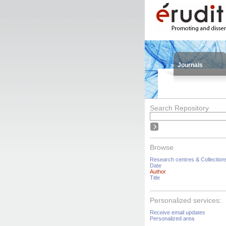
Journals
Search Repository
Browse
Research centres & Collection
Date
Author
Title
Personalized services:
Receive email updates
Personalized area