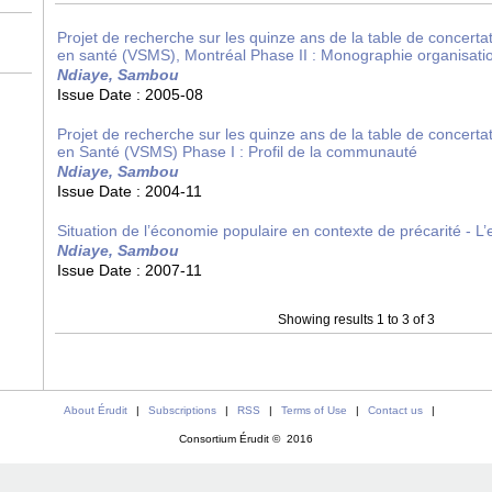
Projet de recherche sur les quinze ans de la table de concertat
en santé (VSMS), Montréal Phase II : Monographie organisat
Ndiaye, Sambou
Issue Date :
2005-08
Projet de recherche sur les quinze ans de la table de concertat
en Santé (VSMS) Phase I : Profil de la communauté
Ndiaye, Sambou
Issue Date :
2004-11
Situation de l’économie populaire en contexte de précarité - L’
Ndiaye, Sambou
Issue Date :
2007-11
Showing results 1 to 3 of 3
About Érudit
|
Subscriptions
|
RSS
|
Terms of Use
|
Contact us
|
Consortium Érudit © 2016