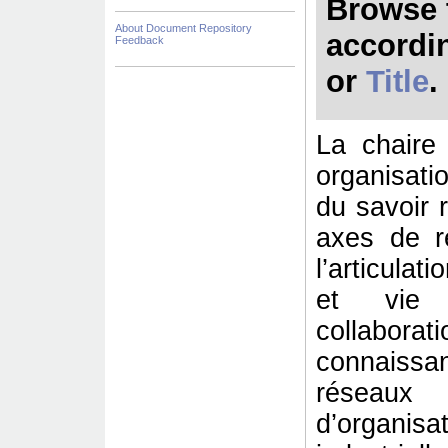
Browse 
About Document Repository
accordi
Feedback
or
Title
.
La chaire 
organisat
du savoir 
axes de re
l’articulat
et vie p
collabora
connaiss
réseaux
d’organi