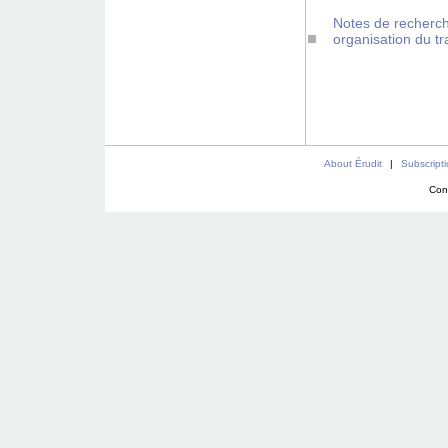
Notes de recherch
organisation du tr
About Érudit
|
Subscript
Con