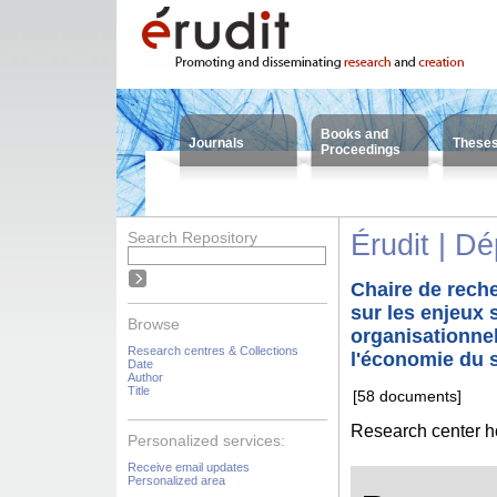
Books and
Journals
These
Proceedings
Search Repository
Érudit | D
Chaire de rech
sur les enjeux 
Browse
organisationne
Research centres & Collections
l'économie du 
Date
Author
Title
[58 documents]
Research center 
Personalized services:
Receive email updates
Personalized area