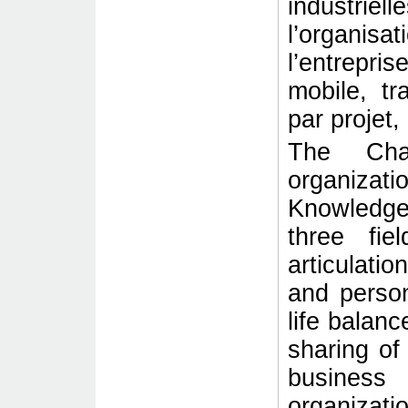
industr
l’organis
l’entrepri
mobile, tr
par projet, 
The Cha
organizati
Knowledge
three fie
articulati
and person
life balanc
sharing of
busin
organiz