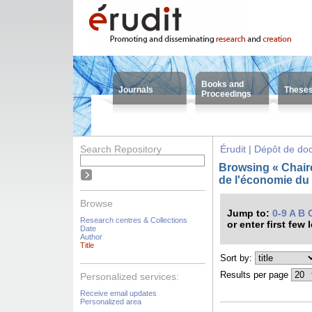
Books and
Journals
These
Proceedings
Search Repository
Érudit | Dépôt de d
Browsing « Chaire
de l'économie du s
Browse
Jump to:
0-9
A
B
Research centres & Collections
or enter first few 
Date
Author
Title
Sort by:
Results per page
Personalized services:
Receive email updates
Personalized area