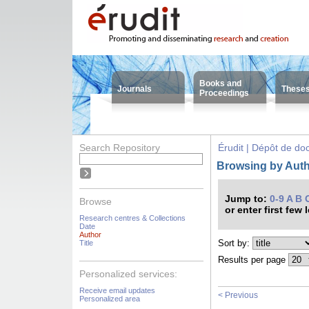
Books and
Journals
These
Proceedings
Search Repository
Érudit | Dépôt de d
Browsing by Autho
Jump to:
0-9
A
B
Browse
or enter first few 
Research centres & Collections
Date
Author
Sort by:
Title
Results per page
Personalized services:
Receive email updates
< Previous
Personalized area