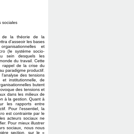
s sociales
e de la théorie de la
ttra d'asseoir les bases
organisationnelles et
acro (le système socio-
 au sein desquels les
onde du travail. Cette
 rappel de la crise du
au paradigme productif.
l'analyse des tensions
 et institutionnelle, de
organisationnelles butent
 provoque des tensions et
aux dans les milieux de
ion à la gestion. Quant à
sur les rapports entre
if. Pour l'essentiel, la
ro est contrainte par le
 les acteurs sociaux ne
er. Pour mieux illustrer
eurs sociaux, nous nous
ière section, sur le «