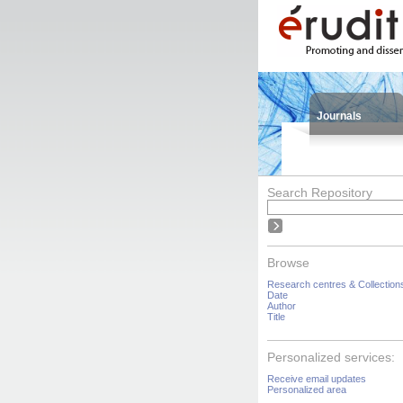
Journals
Search Repository
Browse
Research centres & Collection
Date
Author
Title
Personalized services:
Receive email updates
Personalized area