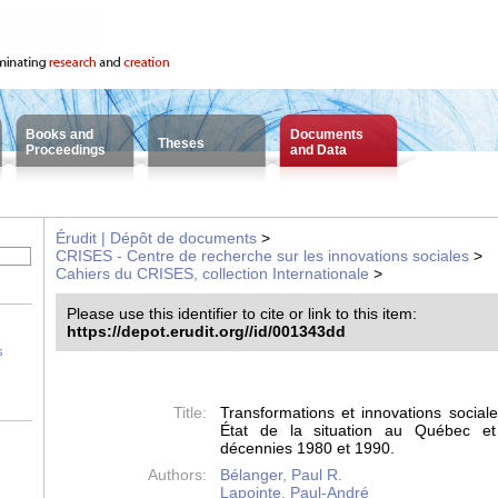
Books and
Documents
Theses
Proceedings
and Data
Érudit | Dépôt de documents
>
CRISES - Centre de recherche sur les innovations sociales
>
Cahiers du CRISES, collection Internationale
>
Please use this identifier to cite or link to this item:
https://depot.erudit.org//id/001343dd
s
Title:
Transformations et innovations sociale
État de la situation au Québec e
décennies 1980 et 1990.
Authors:
Bélanger, Paul R.
Lapointe, Paul-André