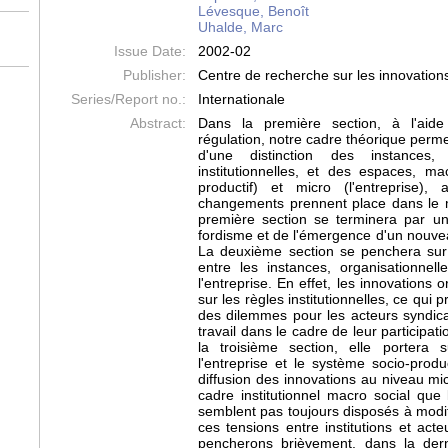
Lévesque, Benoît
Uhalde, Marc
Issue Date:
2002-02
Publisher:
Centre de recherche sur les innovation
Series/Report no.:
Internationale
Abstract:
Dans la première section, à l'aid
régulation, notre cadre théorique perme
d'une distinction des instances, 
institutionnelles, et des espaces, m
productif) et micro (l'entreprise),
changements prennent place dans le m
première section se terminera par un
fordisme et de l'émergence d'un nouve
La deuxième section se penchera sur 
entre les instances, organisationnelle
l'entreprise. En effet, les innovations 
sur les règles institutionnelles, ce qui
des dilemmes pour les acteurs syndic
travail dans le cadre de leur participat
la troisième section, elle portera 
l'entreprise et le système socio-product
diffusion des innovations au niveau mic
cadre institutionnel macro social que
semblent pas toujours disposés à modifi
ces tensions entre institutions et act
pencherons brièvement, dans la dern