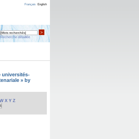
Français
English
>
Recherche détaillée
 universités-
enariale » by
W
X
Y
Z