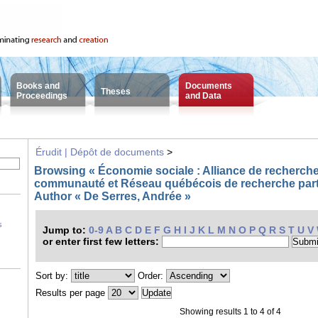
Books and
Documents
Theses
Proceedings
and Data
Érudit | Dépôt de documents
>
Browsing « Économie sociale : Alliance de recherche
communauté et Réseau québécois de recherche part
Author « De Serres, Andrée »
s
Jump to:
0-9
A
B
C
D
E
F
G
H
I
J
K
L
M
N
O
P
Q
R
S
T
U
V
or enter first few letters:
Sort by:
Order:
Results per page
Showing results 1 to 4 of 4