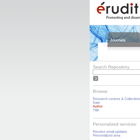
Journals
Search Repository
Browse
Research centres & Collection
Date
Author
Title
Personalized services:
Receive email updates
Personalized area