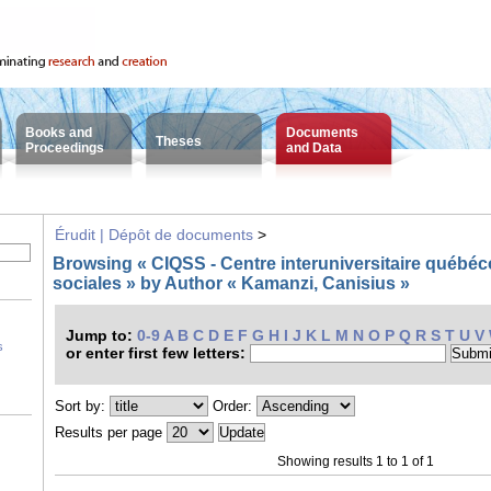
Books and
Documents
Theses
Proceedings
and Data
Érudit | Dépôt de documents
>
Browsing « CIQSS - Centre interuniversitaire québéco
sociales » by Author « Kamanzi, Canisius »
Jump to:
0-9
A
B
C
D
E
F
G
H
I
J
K
L
M
N
O
P
Q
R
S
T
U
V
s
or enter first few letters:
Sort by:
Order:
Results per page
Showing results 1 to 1 of 1