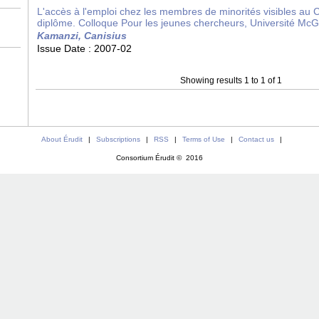
L'accès à l'emploi chez les membres de minorités visibles au 
diplôme. Colloque Pour les jeunes chercheurs, Université McGil
Kamanzi, Canisius
Issue Date :
2007-02
Showing results 1 to 1 of 1
About Érudit
|
Subscriptions
|
RSS
|
Terms of Use
|
Contact us
|
Consortium Érudit © 2016