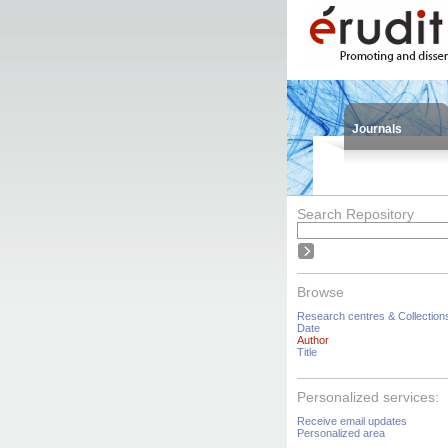
Journals
Search Repository
Browse
Research centres & Collection
Date
Author
Title
Personalized services:
Receive email updates
Personalized area