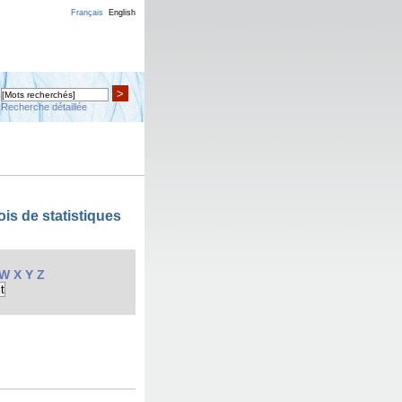
Français
English
>
Recherche détaillée
is de statistiques
W
X
Y
Z