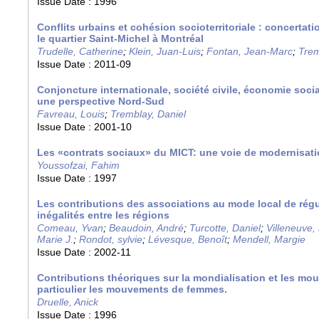
Issue Date :
1996
Conflits urbains et cohésion socioterritoriale : concerta
le quartier Saint-Michel à Montréal
Trudelle, Catherine
;
Klein, Juan-Luis
;
Fontan, Jean-Marc
;
Trem
Issue Date :
2011-09
Conjoncture internationale, société civile, économie socia
une perspective Nord-Sud
Favreau, Louis
;
Tremblay, Daniel
Issue Date :
2001-10
Les «contrats sociaux» du MICT: une voie de modernisati
Youssofzai, Fahim
Issue Date :
1997
Les contributions des associations au mode local de régul
inégalités entre les régions
Comeau, Yvan
;
Beaudoin, André
;
Turcotte, Daniel
;
Villeneuve,
Marie J.
;
Rondot, sylvie
;
Lévesque, Benoît
;
Mendell, Margie
Issue Date :
2002-11
Contributions théoriques sur la mondialisation et les mo
particulier les mouvements de femmes.
Druelle, Anick
Issue Date :
1996