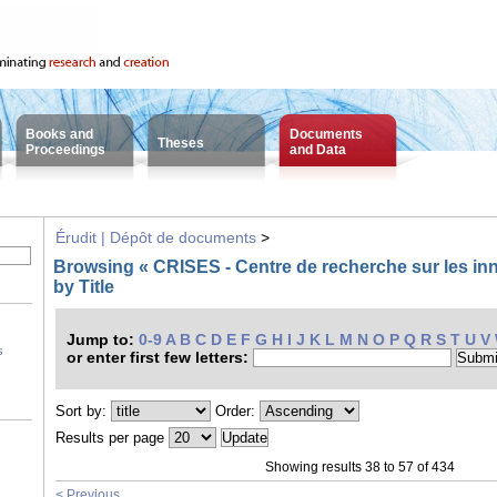
Books and
Documents
Theses
Proceedings
and Data
Érudit | Dépôt de documents
>
Browsing « CRISES - Centre de recherche sur les inn
by Title
Jump to:
0-9
A
B
C
D
E
F
G
H
I
J
K
L
M
N
O
P
Q
R
S
T
U
V
s
or enter first few letters:
Sort by:
Order:
Results per page
Showing results 38 to 57 of 434
< Previous