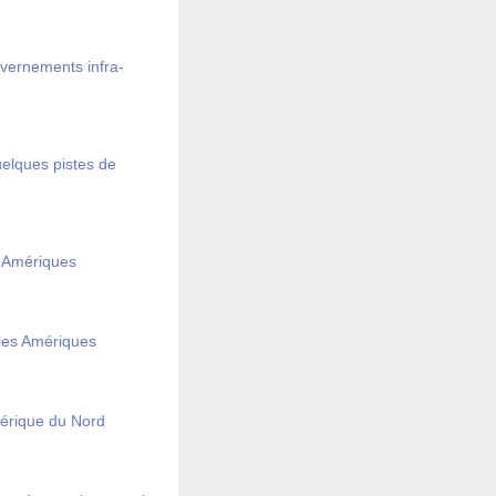
uvernements infra-
uelques pistes de
s Amériques
 les Amériques
érique du Nord