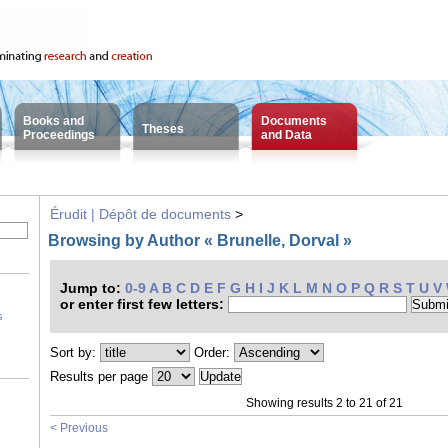
Books and
Documents
Theses
Proceedings
and Data
Érudit | Dépôt de documents
>
Browsing by Author « Brunelle, Dorval »
Jump to:
0-9
A
B
C
D
E
F
G
H
I
J
K
L
M
N
O
P
Q
R
S
T
U
V
or enter first few letters:
s
Sort by:
Order:
Results per page
Showing results 2 to 21 of 21
< Previous