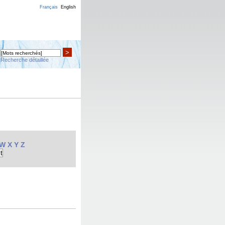
Français
English
>
Recherche détaillée
W
X
Y
Z