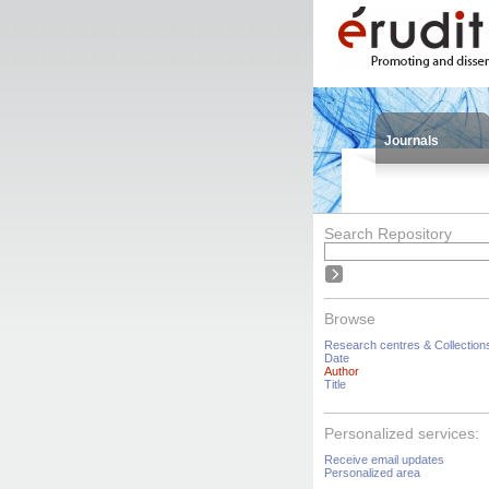
Journals
Search Repository
Browse
Research centres & Collection
Date
Author
Title
Personalized services:
Receive email updates
Personalized area