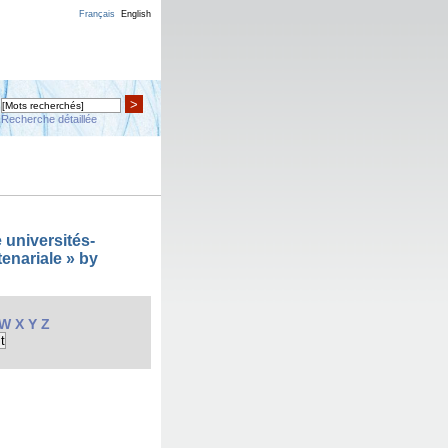
Français
English
>
Recherche détaillée
 universités-
enariale » by
W
X
Y
Z