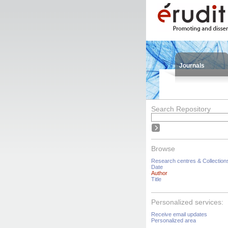
Journals
Search Repository
Browse
Research centres & Collection
Date
Author
Title
Personalized services:
Receive email updates
Personalized area