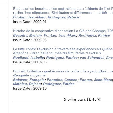
Étude sur les besoins et les aspirations des résidants de l’îlot 
recherches effectuées : Similitudes et différences des différen
Fontan, Jean-Marc
;
Rodriguez, Patrice
Issue Date :
2009-01
Histoire de la coopérative d’habitation La Clé des Champs, 1
Beaudry, Myriam
;
Fontan, Jean-Marc
;
Rodriguez, Patrice
Issue Date :
2009-06
La lutte contre l’exclusion à travers des expériences au Québec
Argentine - Bilan de la tournée du film Parole d’excluEs
Ruelland, Isabelle
;
Rodriguez, Patrice
;
van Schendel, Vinc
Issue Date :
2007-05
Portrait d’initiatives québécoises de recherche ayant utilisé u
d’enquête citoyenne
Boisvert, François
;
Fontaine, Carmen
;
Fontan, Jean-Marc
Mathieu, Réjean
;
Rodriguez, Patrice
Issue Date :
2009-10
Showing results 1 to 4 of 4