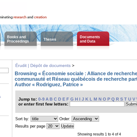
Books and
Documents
Theses
Proceedings
and Data
Érudit | Dépôt de documents
>
Browsing « Économie sociale : Alliance de recherche
communauté et Réseau québécois de recherche part
Author « Rodriguez, Patrice »
s
Jump to:
0-9
A
B
C
D
E
F
G
H
I
J
K
L
M
N
O
P
Q
R
S
T
U
V
or enter first few letters:
Sort by:
Order:
Results per page
Showing results 1 to 4 of 4