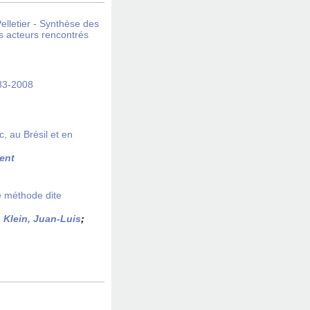
Pelletier - Synthèse des
ts acteurs rencontrés
983-2008
, au Brésil et en
ent
ne méthode dite
;
Klein, Juan-Luis
;