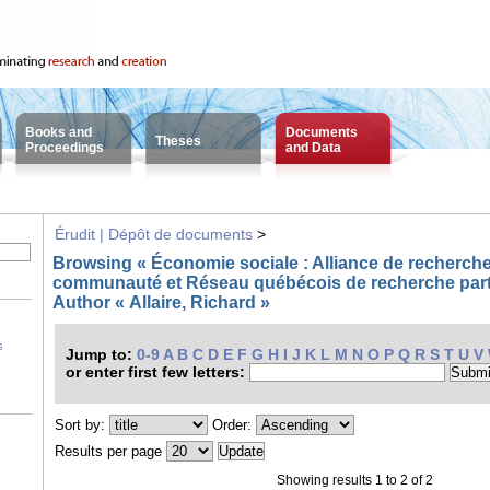
Books and
Documents
Theses
Proceedings
and Data
Érudit | Dépôt de documents
>
Browsing « Économie sociale : Alliance de recherche
communauté et Réseau québécois de recherche part
Author « Allaire, Richard »
s
Jump to:
0-9
A
B
C
D
E
F
G
H
I
J
K
L
M
N
O
P
Q
R
S
T
U
V
or enter first few letters:
Sort by:
Order:
Results per page
Showing results 1 to 2 of 2