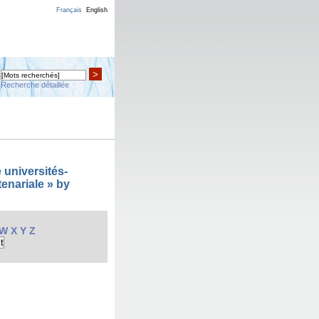
Français
English
>
Recherche détaillée
 universités-
enariale » by
W
X
Y
Z