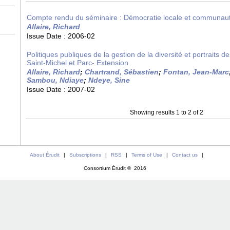
Compte rendu du séminaire : Démocratie locale et communaute
Allaire, Richard
Issue Date :
2006-02
Politiques publiques de la gestion de la diversité et portraits de
Saint-Michel et Parc- Extension
Allaire, Richard
;
Chartrand, Sébastien
;
Fontan, Jean-Marc
Sambou, Ndiaye
;
Ndeye, Sine
Issue Date :
2007-02
Showing results 1 to 2 of 2
About Érudit
|
Subscriptions
|
RSS
|
Terms of Use
|
Contact us
|
Consortium Érudit © 2016