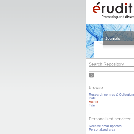
Journals
Search Repository
Browse
Research centres & Collection
Date
Author
Title
Personalized services:
Receive email updates
Personalized area