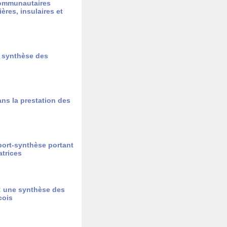
communautaires
res, insulaires et
e synthèse des
ns la prestation des
pport-synthèse portant
atrices
 : une synthèse des
cois