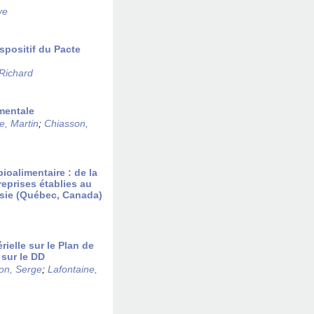
ve
ispositif du Pacte
Richard
ementale
le, Martin
;
Chiasson,
ioalimentaire : de la
eprises établies au
sie (Québec, Canada)
ielle sur le Plan de
 sur le DD
on, Serge
;
Lafontaine,