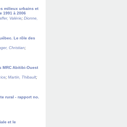
s milieux urbains et
e 1991 à 2006
ffer, Valérie
;
Dionne,
Québec. Le rôle des
ger, Christian
;
es MRC Abitibi-Ouest
rice
;
Martin, Thibault
;
e rural - rapport no.
ale et le