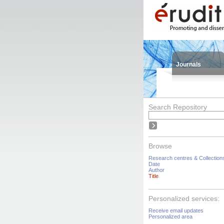
Journals
Search Repository
Browse
Research centres & Collection
Date
Author
Title
Personalized services:
Receive email updates
Personalized area