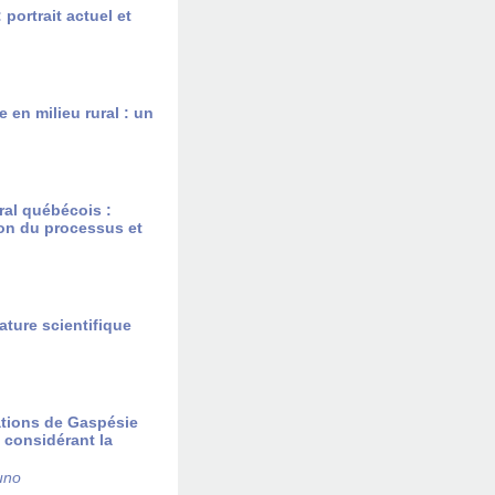
portrait actuel et
 en milieu rural : un
ural québécois :
ion du processus et
rature scientifique
sations de Gaspésie
, considérant la
uno