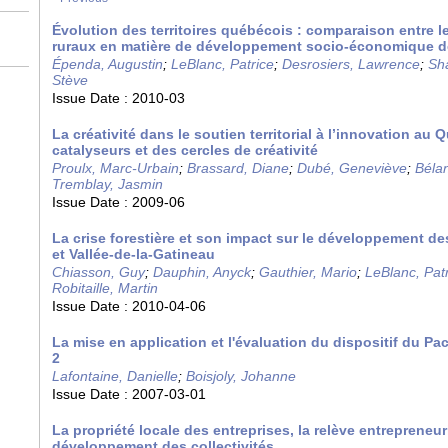
Évolution des territoires québécois : comparaison entre le
ruraux en matière de développement socio-économique d
Épenda, Augustin
;
LeBlanc, Patrice
;
Desrosiers, Lawrence
;
Sha
Stève
Issue Date :
2010-03
La créativité dans le soutien territorial à l’innovation au 
catalyseurs et des cercles de créativité
Proulx, Marc-Urbain
;
Brassard, Diane
;
Dubé, Geneviève
;
Bélan
Tremblay, Jasmin
Issue Date :
2009-06
La crise forestière et son impact sur le développement d
et Vallée-de-la-Gatineau
Chiasson, Guy
;
Dauphin, Anyck
;
Gauthier, Mario
;
LeBlanc, Pat
Robitaille, Martin
Issue Date :
2010-04-06
La mise en application et l'évaluation du dispositif du Pact
2
Lafontaine, Danielle
;
Boisjoly, Johanne
Issue Date :
2007-03-01
La propriété locale des entreprises, la relève entrepreneuri
développement des collectivités