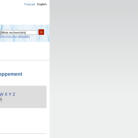
Français
English
>
Recherche détaillée
loppement
W
X
Y
Z