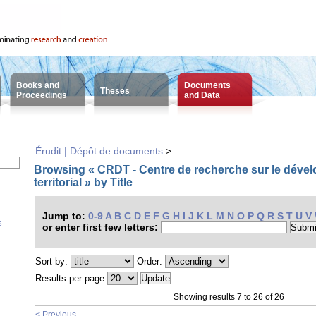
Books and
Documents
Theses
Proceedings
and Data
Érudit | Dépôt de documents
>
Browsing « CRDT - Centre de recherche sur le déve
territorial » by Title
Jump to:
0-9
A
B
C
D
E
F
G
H
I
J
K
L
M
N
O
P
Q
R
S
T
U
V
s
or enter first few letters:
Sort by:
Order:
Results per page
Showing results 7 to 26 of 26
< Previous