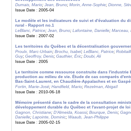
Dumais, Mario
;
Jean, Bruno
;
Morin, Anne-Sophie
;
Dionne, Stè
Issue Date :
2005-04
Le modèle et les indicateurs de suivi et d'évaluation du d
rural - Rapport no.1
LeBlanc, Patrice
;
Jean, Bruno
;
Lafontaine, Danielle
;
Marceau, 
Issue Date :
2007-02
Les territoires du Québec et la décentralisation gouvern
Proulx, Marc-Urbain
;
Brochu, Isabel
;
LeBlanc, Patrice
;
Robitail
Guy
;
Geoffroy, Denis
;
Gauthier, Éric
;
Doubi, Ali
Issue Date :
2005
Le territoire comme ressource construite dans l'industrie b
production au milieu de vie. Étude de cas comparés d'entr
Bas-Saint-Laurent, en Chaudière-Appalaches et en Gaspé
Fortin, Marie-José
;
Handfield, Mario
;
Rezelman, Abigaïl
Issue Date :
2010-06-18
Mémoire présenté dans le cadre de la consultation ministér
développement durable du Québec et l'avant-projet de loi
Gagnon, Christiane
;
D'Almeida, Koassi
;
Bourque, Denis
;
Gagn
Danielle
;
Lapointe, Dominic
;
Waaub, Jean-Philippe
Issue Date :
2005-02-15