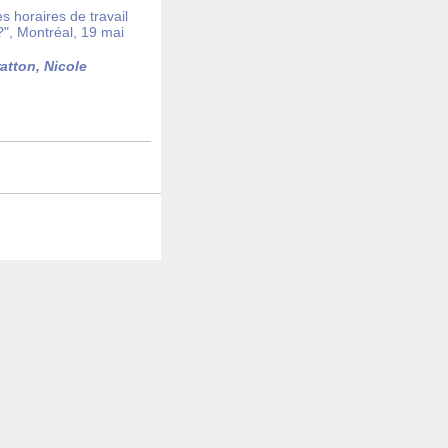
s horaires de travail
", Montréal, 19 mai
atton, Nicole