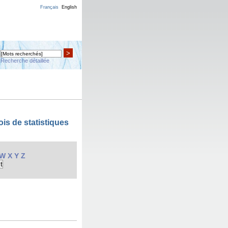
Français
English
>
Recherche détaillée
is de statistiques
W
X
Y
Z