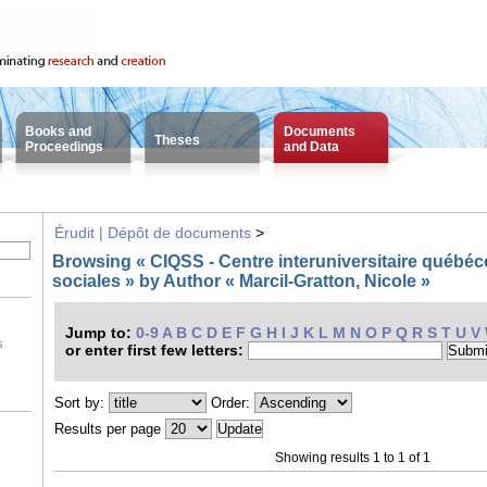
Books and
Documents
Theses
Proceedings
and Data
Érudit | Dépôt de documents
>
Browsing « CIQSS - Centre interuniversitaire québéco
sociales » by Author « Marcil-Gratton, Nicole »
Jump to:
0-9
A
B
C
D
E
F
G
H
I
J
K
L
M
N
O
P
Q
R
S
T
U
V
s
or enter first few letters:
Sort by:
Order:
Results per page
Showing results 1 to 1 of 1