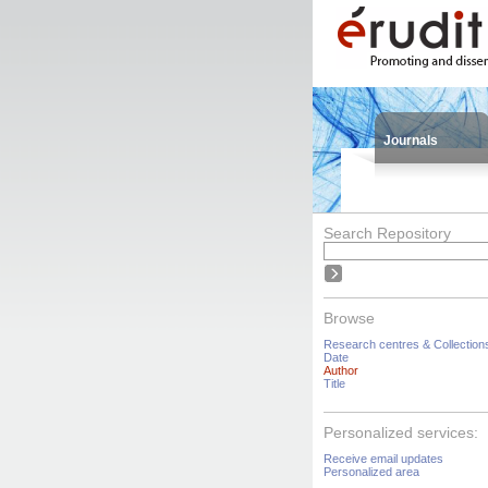
Journals
Search Repository
Browse
Research centres & Collection
Date
Author
Title
Personalized services:
Receive email updates
Personalized area