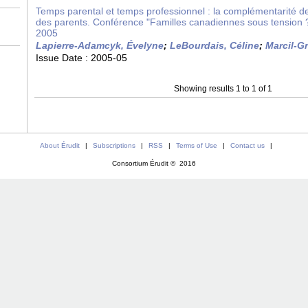
Temps parental et temps professionnel : la complémentarité de
des parents. Conférence "Familles canadiennes sous tension ?
2005
Lapierre-Adamcyk, Évelyne
;
LeBourdais, Céline
;
Marcil-Gr
Issue Date :
2005-05
Showing results 1 to 1 of 1
About Érudit
|
Subscriptions
|
RSS
|
Terms of Use
|
Contact us
|
Consortium Érudit © 2016