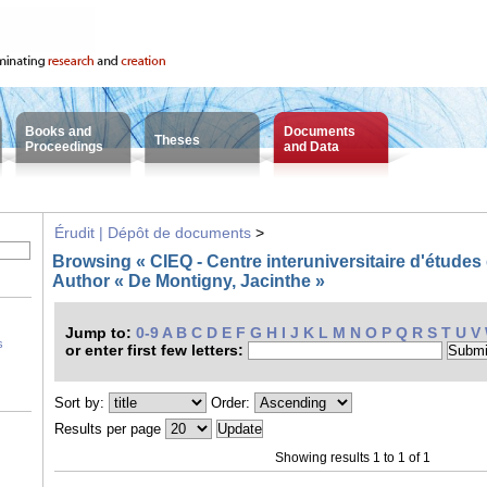
Books and
Documents
Theses
Proceedings
and Data
Érudit | Dépôt de documents
>
Browsing « CIEQ - Centre interuniversitaire d'étude
Author « De Montigny, Jacinthe »
Jump to:
0-9
A
B
C
D
E
F
G
H
I
J
K
L
M
N
O
P
Q
R
S
T
U
V
s
or enter first few letters:
Sort by:
Order:
Results per page
Showing results 1 to 1 of 1