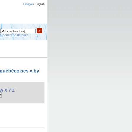
Français
English
>
Recherche détaillée
s québécoises » by
W
X
Y
Z