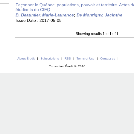
Façonner le Québec: populations, pouvoir et territoire. Actes 
étudiants du CIEQ
B. Beaumier, Marie-Laurence
;
De Montigny, Jacinthe
Issue Date :
2017-05-05
Showing results 1 to 1 of 1
About Érudit
|
Subscriptions
|
RSS
|
Terms of Use
|
Contact us
|
Consortium Érudit © 2016