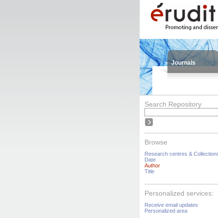
Journals
Search Repository
Browse
Research centres & Collection
Date
Author
Title
Personalized services:
Receive email updates
Personalized area