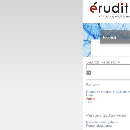
Journals
Search Repository
Browse
Research centres & Collection
Date
Author
Title
Personalized services:
Receive email updates
Personalized area