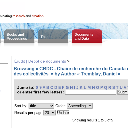
Books and
Documents
Theses
Proceedings
and Data
Érudit | Dépôt de documents
>
Browsing « CRDC - Chaire de recherche du Canada
des collectivités » by Author « Tremblay, Daniel »
Jump to:
0-9
A
B
C
D
E
F
G
H
I
J
K
L
M
N
O
P
Q
R
S
T
U
V
s
or enter first few letters:
Sort by:
Order:
Results per page
Showing results 1 to 5 of 5