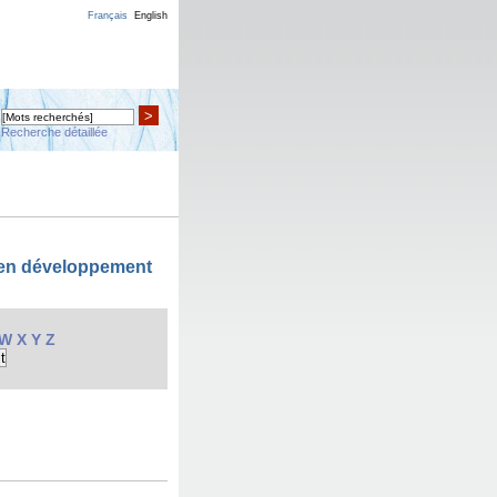
Français
English
>
Recherche détaillée
 en développement
W
X
Y
Z