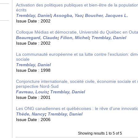
Activation des politiques publiques et bien-être de la populati
écrits
Tremblay, Daniel
;
Assogba, Yao
;
Boucher, Jacques L.
Issue Date :
2002
Colloque Médias et démocratie, Université du Québec en Outa
Beauregard, Claude
;
Filion, Michel
;
Tremblay, Daniel
Issue Date :
2002
La communauté européenne et sa lutte contre l'exclusion: dim
sociale
Tremblay, Daniel
Issue Date :
1998
Conjoncture internationale, société civile, économie sociale et
perspective Nord-Sud
Favreau, Louis
;
Tremblay, Daniel
Issue Date :
2001
Les ONG canadiennes et québécoises : le rêve d'une innovati
Thède, Nancy
;
Tremblay, Daniel
Issue Date :
2006
Showing results 1 to 5 of 5