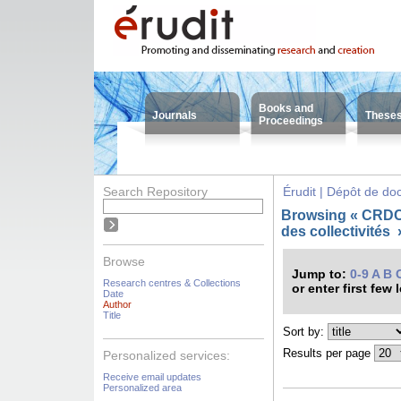
Books and
Journals
These
Proceedings
Search Repository
Érudit | Dépôt de d
Browsing « CRDC
des collectivités
Browse
Jump to:
0-9
A
B
Research centres & Collections
or enter first few 
Date
Author
Title
Sort by:
Results per page
Personalized services:
Receive email updates
Personalized area