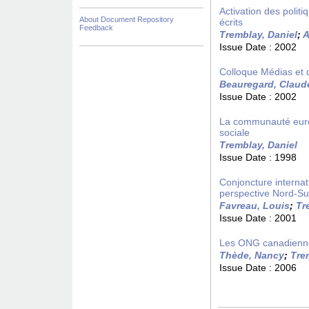
Activation des polit
About Document Repository
écrits
Feedback
Tremblay, Daniel
;
A
Issue Date :
2002
Colloque Médias et 
Beauregard, Claud
Issue Date :
2002
La communauté europ
sociale
Tremblay, Daniel
Issue Date :
1998
Conjoncture internat
perspective Nord-S
Favreau, Louis
;
Tr
Issue Date :
2001
Les ONG canadiennes
Thède, Nancy
;
Tre
Issue Date :
2006