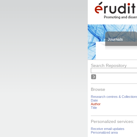
Journals
Search Repository
Browse
Research centres & Collection
Date
Author
Title
Personalized services:
Receive email updates
Personalized area