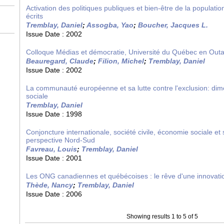
Activation des politiques publiques et bien-être de la populati
écrits
Tremblay, Daniel
;
Assogba, Yao
;
Boucher, Jacques L.
Issue Date :
2002
Colloque Médias et démocratie, Université du Québec en Outa
Beauregard, Claude
;
Filion, Michel
;
Tremblay, Daniel
Issue Date :
2002
La communauté européenne et sa lutte contre l'exclusion: dim
sociale
Tremblay, Daniel
Issue Date :
1998
Conjoncture internationale, société civile, économie sociale et
perspective Nord-Sud
Favreau, Louis
;
Tremblay, Daniel
Issue Date :
2001
Les ONG canadiennes et québécoises : le rêve d'une innovati
Thède, Nancy
;
Tremblay, Daniel
Issue Date :
2006
Showing results 1 to 5 of 5