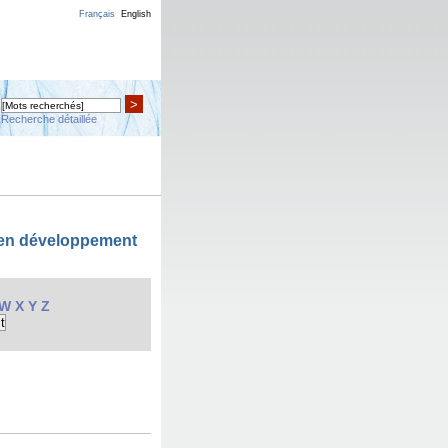
Français
English
>
Recherche détaillée
 en développement
W
X
Y
Z