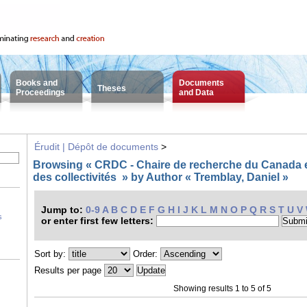
Books and
Documents
Theses
Proceedings
and Data
Érudit | Dépôt de documents
>
Browsing « CRDC - Chaire de recherche du Canada
des collectivités » by Author « Tremblay, Daniel »
Jump to:
0-9
A
B
C
D
E
F
G
H
I
J
K
L
M
N
O
P
Q
R
S
T
U
V
s
or enter first few letters:
Sort by:
Order:
Results per page
Showing results 1 to 5 of 5