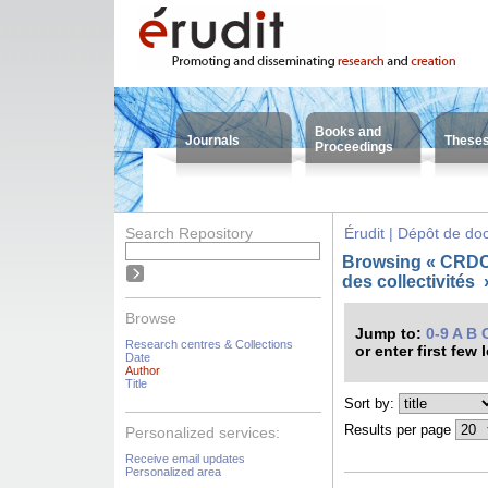
Books and
Journals
These
Proceedings
Search Repository
Érudit | Dépôt de d
Browsing « CRDC
des collectivités
Browse
Jump to:
0-9
A
B
Research centres & Collections
or enter first few 
Date
Author
Title
Sort by:
Results per page
Personalized services:
Receive email updates
Personalized area