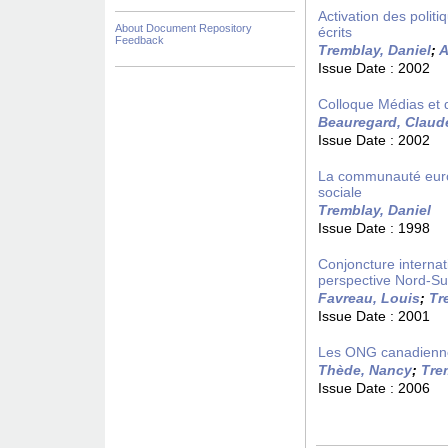
Activation des polit
About Document Repository
écrits
Feedback
Tremblay, Daniel
;
A
Issue Date :
2002
Colloque Médias et 
Beauregard, Claud
Issue Date :
2002
La communauté europ
sociale
Tremblay, Daniel
Issue Date :
1998
Conjoncture internat
perspective Nord-S
Favreau, Louis
;
Tr
Issue Date :
2001
Les ONG canadiennes
Thède, Nancy
;
Tre
Issue Date :
2006