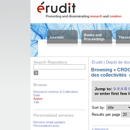
Books and
Journals
These
Proceedings
Search Repository
Érudit | Dépôt de d
Browsing « CRDC
des collectivités
Browse
Jump to:
0-9
A
B
Research centres & Collections
or enter first few 
Date
Author
Title
Sort by:
Results per page
Personalized services:
Receive email updates
Personalized area
< Previous