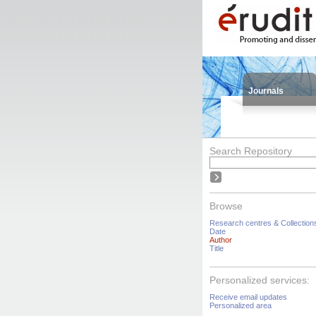
Journals
Search Repository
Browse
Research centres & Collection
Date
Author
Title
Personalized services:
Receive email updates
Personalized area