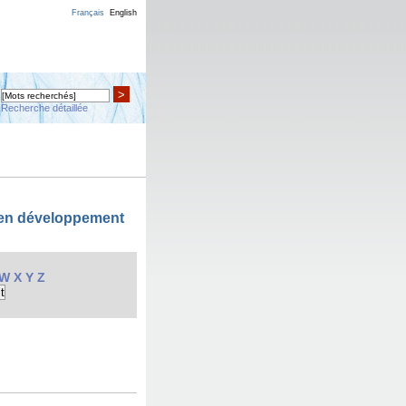
Français
English
>
Recherche détaillée
 en développement
W
X
Y
Z