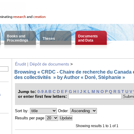
Books and
Documents
Theses
Proceedings
and Data
Érudit | Dépôt de documents
>
Browsing « CRDC - Chaire de recherche du Canada
des collectivités » by Author « Doré, Stéphanie »
Jump to:
0-9
A
B
C
D
E
F
G
H
I
J
K
L
M
N
O
P
Q
R
S
T
U
V
s
or enter first few letters:
Sort by:
Order:
Results per page
Showing results 1 to 1 of 1