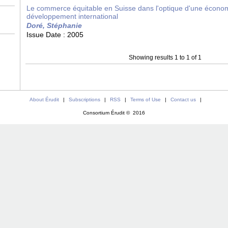
Le commerce équitable en Suisse dans l'optique d'une économ
développement international
Doré, Stéphanie
Issue Date :
2005
Showing results 1 to 1 of 1
About Érudit
|
Subscriptions
|
RSS
|
Terms of Use
|
Contact us
|
Consortium Érudit © 2016