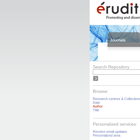
Journals
Search Repository
Browse
Research centres & Collection
Date
Author
Title
Personalized services:
Receive email updates
Personalized area