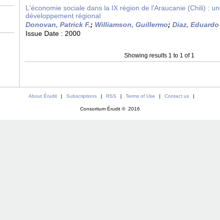
L'économie sociale dans la IX région de l'Araucanie (Chili) : un
développement régional
Donovan, Patrick F.
;
Williamson, Guillermo
;
Diaz, Eduardo
Issue Date :
2000
Showing results 1 to 1 of 1
About Érudit
|
Subscriptions
|
RSS
|
Terms of Use
|
Contact us
|
Consortium Érudit © 2016