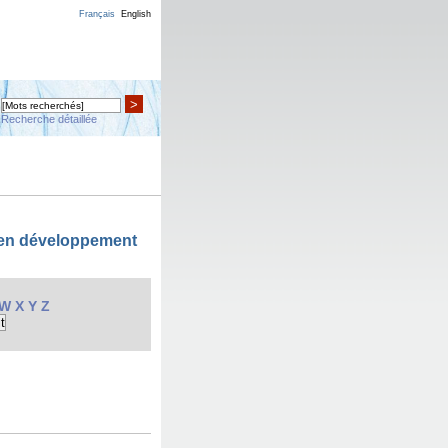
Français
English
>
Recherche détaillée
 en développement
W
X
Y
Z