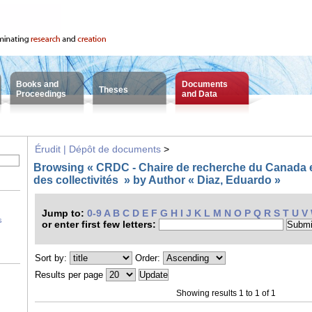
Books and
Documents
Theses
Proceedings
and Data
Érudit | Dépôt de documents
>
Browsing « CRDC - Chaire de recherche du Canada
des collectivités » by Author « Diaz, Eduardo »
Jump to:
0-9
A
B
C
D
E
F
G
H
I
J
K
L
M
N
O
P
Q
R
S
T
U
V
s
or enter first few letters:
Sort by:
Order:
Results per page
Showing results 1 to 1 of 1