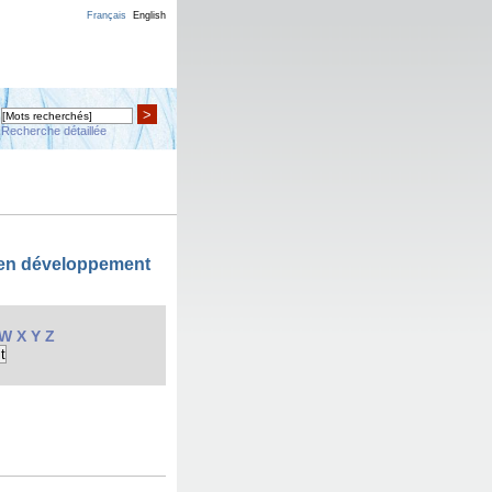
Français
English
>
Recherche détaillée
 en développement
W
X
Y
Z