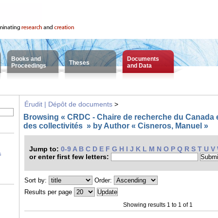
Books and
Documents
Theses
Proceedings
and Data
Érudit | Dépôt de documents
>
Browsing « CRDC - Chaire de recherche du Canada
des collectivités » by Author « Cisneros, Manuel »
Jump to:
0-9
A
B
C
D
E
F
G
H
I
J
K
L
M
N
O
P
Q
R
S
T
U
V
s
or enter first few letters:
Sort by:
Order:
Results per page
Showing results 1 to 1 of 1