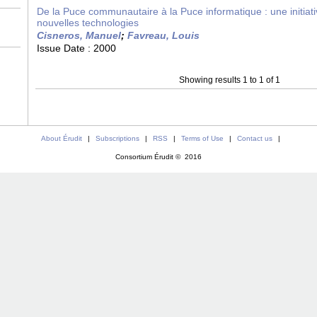
De la Puce communautaire à la Puce informatique : une initia
nouvelles technologies
Cisneros, Manuel
;
Favreau, Louis
Issue Date :
2000
Showing results 1 to 1 of 1
About Érudit
|
Subscriptions
|
RSS
|
Terms of Use
|
Contact us
|
Consortium Érudit © 2016