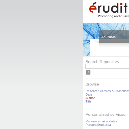
Journals
Search Repository
Browse
Research centres & Collection
Date
Author
Title
Personalized services:
Receive email updates
Personalized area