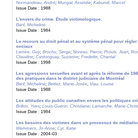
Normandeau, André
;
Mungal, Assindie
;
Kabundi, Marcel
Issue Date :
1988
L'envers du crime. Étude victimologique.
Baril, Micheline
Issue Date :
1984
Le recours au droit pénal et au système pénal pour régler
sociaux
Lemire, Guy
;
Brochu, Serge
;
Noreau, Pierre
;
Proulx, Jean
;
Ron
Claudine
;
Castonguay, Suzanne
;
Fredette, Chantal
Issue Date :
1998
Les agressions sexuelles avant et après la réforme de 198
des pratiques dans le district judiciaire de Montréal
Baril, Micheline
;
Bettez, Marie-Josée
;
Viau, Louise
Issue Date :
1988
Les attitudes du public canadien envers les politiques cr
Brillon, Yves
;
Louis-Guérin, Christiane
;
Lamarche, Marie-Christ
Issue Date :
1984
Les besoins des victimes dans un processus de médiatio
Wemmers, Jo-Anne
;
Cyr, Katie
Issue Date :
2004-03