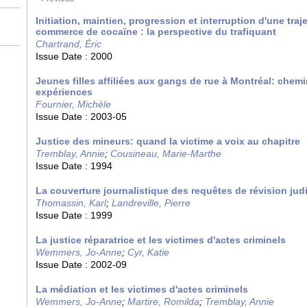
Initiation, maintien, progression et interruption d'une traj
commerce de cocaïne : la perspective du trafiquant
Chartrand, Éric
Issue Date :
2000
Jeunes filles affiliées aux gangs de rue à Montréal: chem
expériences
Fournier, Michèle
Issue Date :
2003-05
Justice des mineurs: quand la victime a voix au chapitre
Tremblay, Annie
;
Cousineau, Marie-Marthe
Issue Date :
1994
La couverture journalistique des requêtes de révision jud
Thomassin, Karl
;
Landreville, Pierre
Issue Date :
1999
La justice réparatrice et les victimes d'actes criminels
Wemmers, Jo-Anne
;
Cyr, Katie
Issue Date :
2002-09
La médiation et les victimes d'actes criminels
Wemmers, Jo-Anne
;
Martire, Romilda
;
Tremblay, Annie