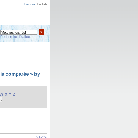
Français
English
>
Recherche détaillée
gie comparée » by
W
X
Y
Z
Next >