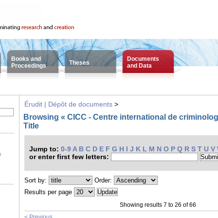
Books and
Documents
Theses
Proceedings
and Data
Érudit | Dépôt de documents
>
Browsing « CICC - Centre international de criminolo
Title
Jump to:
0-9
A
B
C
D
E
F
G
H
I
J
K
L
M
N
O
P
Q
R
S
T
U
V
s
or enter first few letters:
Sort by:
Order:
Results per page
Showing results 7 to 26 of 66
< Previous