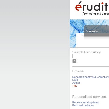
Journals
Search Repository
Browse
Research centres & Collection
Date
Author
Title
Personalized services:
Receive email updates
Personalized area