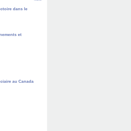
ectoire dans le
inements et
iciaire au Canada