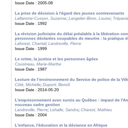
Issue Date :
2005-08
La prise de décision à l'égard des jeunes contrevenants
Laflamme-Cusson, Suzanne
;
Langelier-Biron, Louise
;
Trépanie
Issue Date :
1992
La révision judiciaire du délai préalable à la libération co
personnes déclarées coupables de meurtre : la pratique 
Laforest, Chantal
;
Landreville, Pierre
Issue Date :
1999
Le crime, la justice et les personnes âgées
Cousineau, Marie-Marthe
Issue Date :
1987
Lecture de l’environnement du Service de police de la Vil
Côté, Michelle
;
Dupont, Benoît
Issue Date :
2014-05-20
L'emprisonnement avec sursis au Québec : impact de l'Arr
nouveau cadre gestion
Landreville, Pierre
;
Lehalle, Sandra
;
Charest, Mathieu
Issue Date :
2004
L'enfance, l'éducation et la déviance en Afrique