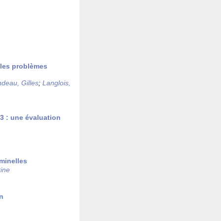
 les problèmes
deau, Gilles
;
Langlois,
3 : une évaluation
iminelles
ine
n