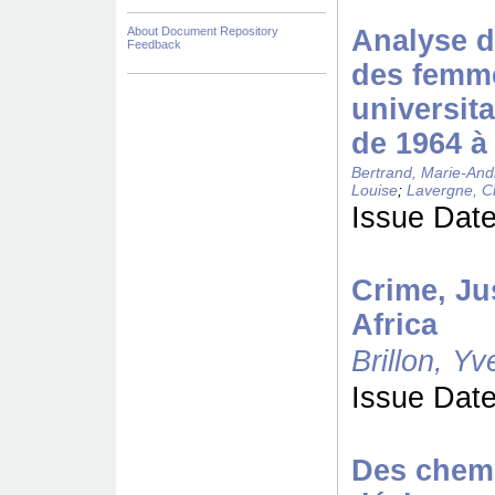
About Document Repository
Analyse d
Feedback
des femme
universit
de 1964 à
Bertrand, Marie-And
Louise
;
Lavergne, C
Issue Date
Crime, Ju
Africa
Brillon, Yv
Issue Date
Des chemi