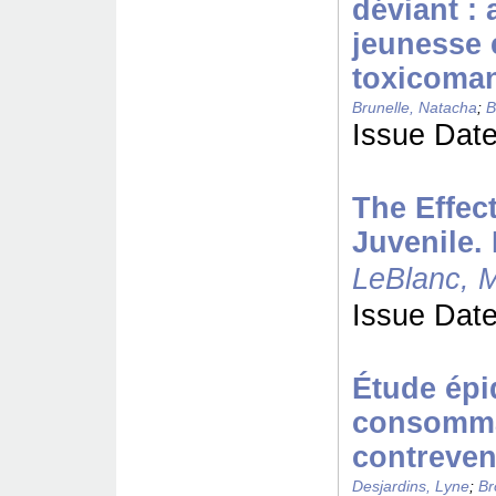
déviant :
jeunesse 
toxicoma
Brunelle, Natacha
;
B
Issue Date
The Effec
Juvenile. 
LeBlanc, 
Issue Date
Étude épi
consomma
contreven
Desjardins, Lyne
;
Br