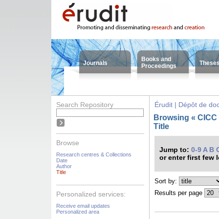
Books and
Journals
These
Proceedings
Search Repository
Érudit | Dépôt de d
Browsing « CICC -
Title
Browse
Jump to:
0-9
A
B
Research centres & Collections
or enter first few 
Date
Author
Title
Sort by:
Results per page
Personalized services:
Receive email updates
Personalized area