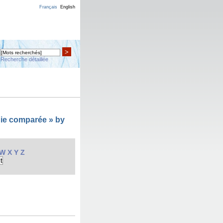
Français
English
>
Recherche détaillée
gie comparée » by
W
X
Y
Z