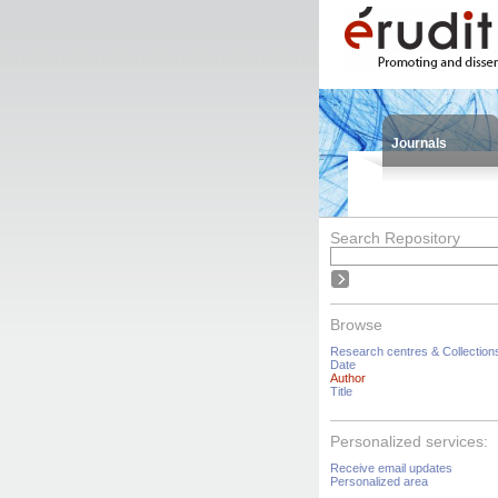
Journals
Search Repository
Browse
Research centres & Collection
Date
Author
Title
Personalized services:
Receive email updates
Personalized area