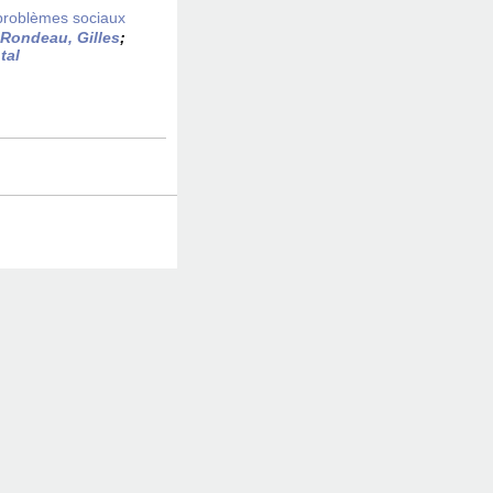
 problèmes sociaux
Rondeau, Gilles
;
tal