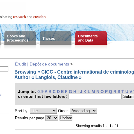
Books and
Documents
Theses
Proceedings
and Data
Érudit | Dépôt de documents
>
Browsing « CICC - Centre international de criminolo
Author « Langlois, Claudine »
Jump to:
0-9
A
B
C
D
E
F
G
H
I
J
K
L
M
N
O
P
Q
R
S
T
U
V
s
or enter first few letters:
Sort by:
Order:
Results per page
Showing results 1 to 1 of 1