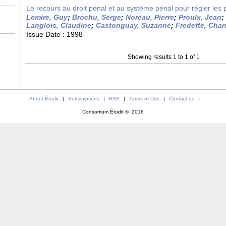
Le recours au droit pénal et au système pénal pour régler les
Lemire, Guy
;
Brochu, Serge
;
Noreau, Pierre
;
Proulx, Jean
;
Langlois, Claudine
;
Castonguay, Suzanne
;
Fredette, Chan
Issue Date :
1998
Showing results 1 to 1 of 1
About Érudit
|
Subscriptions
|
RSS
|
Terms of Use
|
Contact us
|
Consortium Érudit © 2016