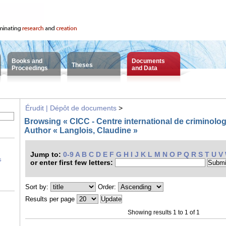
Books and
Documents
Theses
Proceedings
and Data
Érudit | Dépôt de documents
>
Browsing « CICC - Centre international de criminolo
Author « Langlois, Claudine »
Jump to:
0-9
A
B
C
D
E
F
G
H
I
J
K
L
M
N
O
P
Q
R
S
T
U
V
s
or enter first few letters:
Sort by:
Order:
Results per page
Showing results 1 to 1 of 1