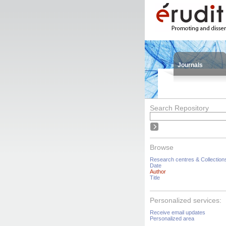
Journals
Search Repository
Browse
Research centres & Collection
Date
Author
Title
Personalized services:
Receive email updates
Personalized area