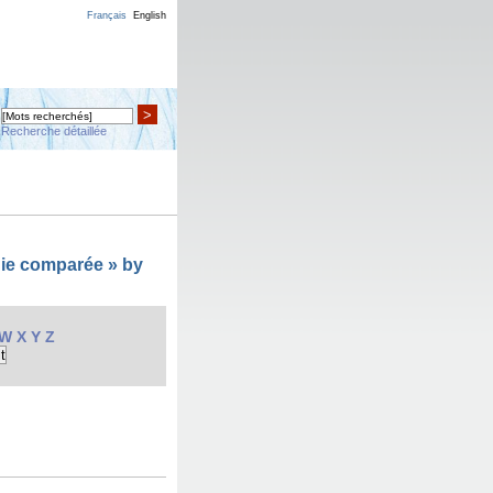
Français
English
>
Recherche détaillée
gie comparée » by
W
X
Y
Z