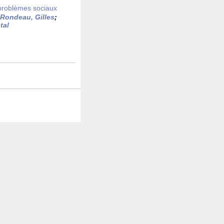
 problèmes sociaux
Rondeau, Gilles
;
tal