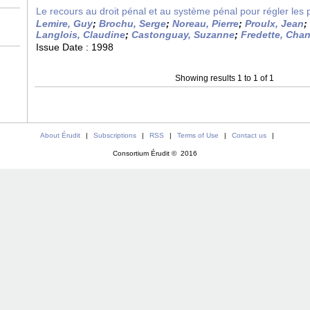
Le recours au droit pénal et au système pénal pour régler les
Lemire, Guy
;
Brochu, Serge
;
Noreau, Pierre
;
Proulx, Jean
;
Langlois, Claudine
;
Castonguay, Suzanne
;
Fredette, Chan
Issue Date :
1998
Showing results 1 to 1 of 1
About Érudit
|
Subscriptions
|
RSS
|
Terms of Use
|
Contact us
|
Consortium Érudit © 2016