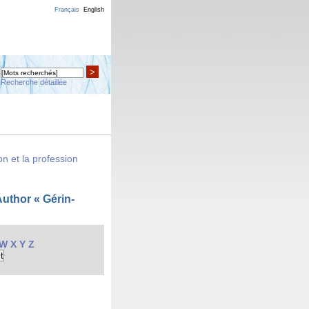
Français
English
>
Recherche détaillée
n et la profession
uthor « Gérin-
W
X
Y
Z