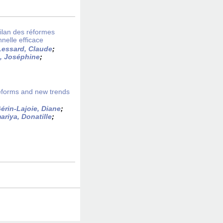
Bilan des réformes
nelle efficace
Lessard, Claude
;
, Joséphine
;
eforms and new trends
érin-Lajoie, Diane
;
riya, Donatille
;