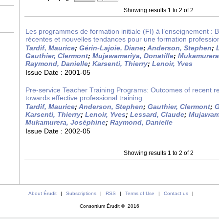
Showing results 1 to 2 of 2
Les programmes de formation initiale (FI) à l’enseignement : 
récentes et nouvelles tendances pour une formation profession
Tardif, Maurice
;
Gérin-Lajoie, Diane
;
Anderson, Stephen
;
Gauthier, Clermont
;
Mujawamariya, Donatille
;
Mukamurera
Raymond, Danielle
;
Karsenti, Thierry
;
Lenoir, Yves
Issue Date :
2001-05
Pre-service Teacher Training Programs: Outcomes of recent r
towards effective professional training
Tardif, Maurice
;
Anderson, Stephen
;
Gauthier, Clermont
;
G
Karsenti, Thierry
;
Lenoir, Yves
;
Lessard, Claude
;
Mujawama
Mukamurera, Joséphine
;
Raymond, Danielle
Issue Date :
2002-05
Showing results 1 to 2 of 2
About Érudit
|
Subscriptions
|
RSS
|
Terms of Use
|
Contact us
|
Consortium Érudit © 2016