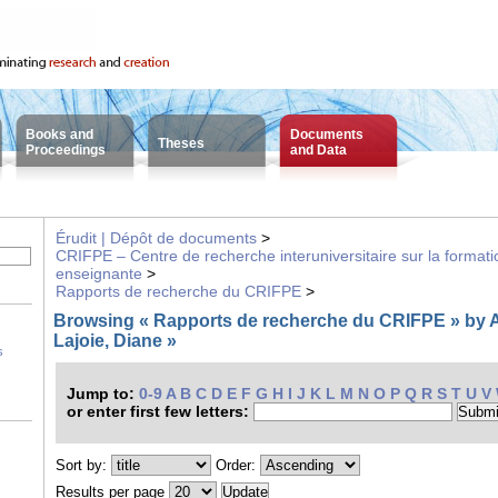
Books and
Documents
Theses
Proceedings
and Data
Érudit | Dépôt de documents
>
CRIFPE – Centre de recherche interuniversitaire sur la formatio
enseignante
>
Rapports de recherche du CRIFPE
>
Browsing « Rapports de recherche du CRIFPE » by A
Lajoie, Diane »
s
Jump to:
0-9
A
B
C
D
E
F
G
H
I
J
K
L
M
N
O
P
Q
R
S
T
U
V
or enter first few letters:
Sort by:
Order:
Results per page