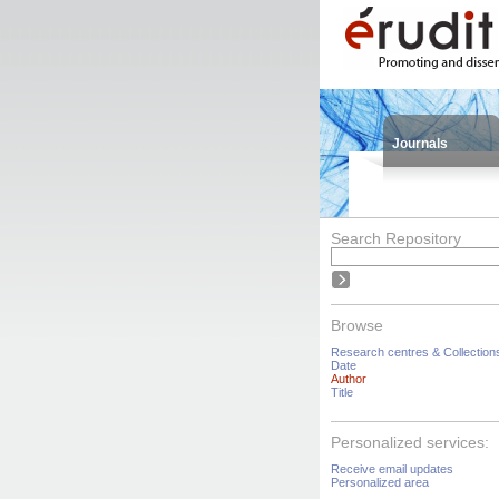
Journals
Search Repository
Browse
Research centres & Collection
Date
Author
Title
Personalized services:
Receive email updates
Personalized area