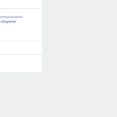
t communautaire
ie-Daphné