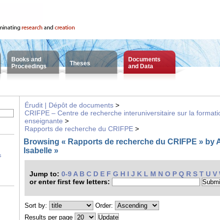
Books and
Documents
Theses
Proceedings
and Data
Érudit | Dépôt de documents
>
CRIFPE – Centre de recherche interuniversitaire sur la formatio
enseignante
>
Rapports de recherche du CRIFPE
>
Browsing « Rapports de recherche du CRIFPE » by A
Isabelle »
s
Jump to:
0-9
A
B
C
D
E
F
G
H
I
J
K
L
M
N
O
P
Q
R
S
T
U
V
or enter first few letters:
Sort by:
Order:
Results per page