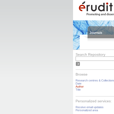
Journals
Search Repository
Browse
Research centres & Collection
Date
Author
Title
Personalized services:
Receive email updates
Personalized area