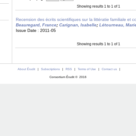
Showing results 1 to 1 of 1
Recension des écrits scientifiques sur la littératie familiale e
Beauregard, France
;
Carignan, Isabelle
;
Létourneau, Mar
Issue Date :
2011-05
Showing results 1 to 1 of 1
About Érudit
|
Subscriptions
|
RSS
|
Terms of Use
|
Contact us
|
Consortium Érudit © 2016