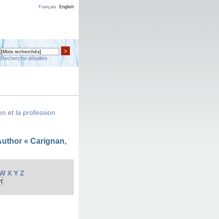
Français
English
>
Recherche détaillée
n et la profession
uthor « Carignan,
W
X
Y
Z