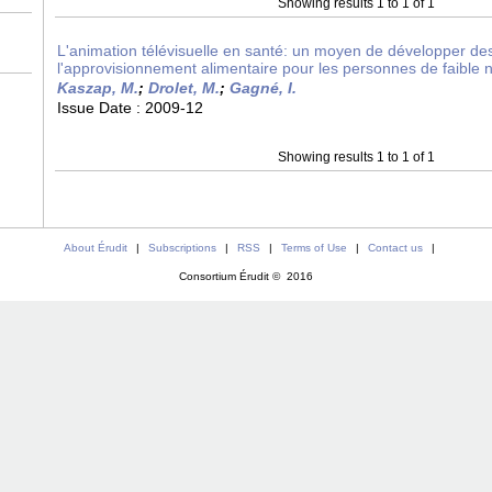
Showing results 1 to 1 of 1
L'animation télévisuelle en santé: un moyen de développer de
l'approvisionnement alimentaire pour les personnes de faible ni
Kaszap, M.
;
Drolet, M.
;
Gagné, I.
Issue Date :
2009-12
Showing results 1 to 1 of 1
About Érudit
|
Subscriptions
|
RSS
|
Terms of Use
|
Contact us
|
Consortium Érudit © 2016