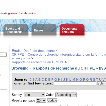
Books and
Documents
Theses
Proceedings
and Data
Érudit | Dépôt de documents
>
CRIFPE – Centre de recherche interuniversitaire sur la formatio
enseignante
>
Rapports de recherche du CRIFPE
>
Browsing « Rapports de recherche du CRIFPE » by Au
s
Jump to:
0-9
A
B
C
D
E
F
G
H
I
J
K
L
M
N
O
P
Q
R
S
T
U
V
or enter first few letters:
Sort by:
Order:
Results per page