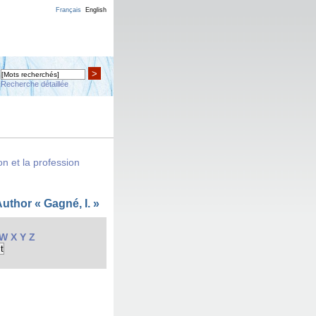
Français
English
>
Recherche détaillée
n et la profession
thor « Gagné, I. »
W
X
Y
Z