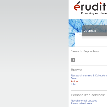
Journals
Search Repository
Browse
Research centres & Collection
Date
Author
Title
Personalized services:
Receive email updates
Personalized area