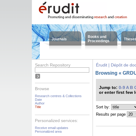
Books and
Journals
These
Proceedings
Search Repository
Érudit | Dépôt de d
Browsing « GRDU -
Jump to:
0-9
A
B
Browse
or enter first few 
Research centres & Collections
Date
Author
Sort by:
Title
Results per page
Personalized services:
Receive email updates
Personalized area