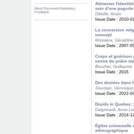
Alimenter l'identité
sein d'une pagode
About Document Repository
Feedback
Détolle, Anaïs
Issue Date :
2010-0
La conversion reli
concept
Mossière, Géraldine
Issue Date :
2007-0
Corps et guérison 
centre de prière mo
Boucher, Guillaume
Issue Date :
2015
Des druides dans l
Jourdain, Véronique
Issue Date :
2022-0
Druids in Quebec:
Daigneault, Anna Lu
Issue Date :
2014-1
Église universelle
ethnographique