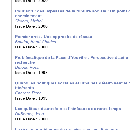
Issue Date :
2000
Pour sortir des impasses de la rupture sociale : Un point 
cheminement
Simard, Michel
Issue Date :
2000
Premier arrêt : Une approche de réseau
Baudot, Henri-Charles
Issue Date :
2000
Problématique de la Place d'Youville : Perspective d'acti
recherche
Dufour, Rose
Issue Date :
1998
Quand les politiques sociales et urbaines déterminent le 
itinérants
Charest, René
Issue Date :
1999
Les quêteux d'autrefois et l'itinérance de notre temps
DuBerger, Jean
Issue Date :
2000
La réalité quotidienne du policier avec les itinérants