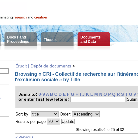
Books and
Documents
Theses
Proceedings
and Data
Érudit | Dépôt de documents
>
Browsing « CRI - Collectif de recherche sur l'itinéranc
l'exclusion sociale » by Title
Jump to:
0-9
A
B
C
D
E
F
G
H
I
J
K
L
M
N
O
P
Q
R
S
T
U
V
s
or enter first few letters:
Sort by:
Order:
Results per page
Showing results 6 to 25 of 32
< Previous