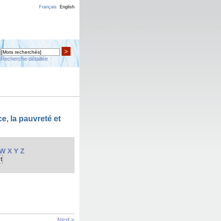
Français
English
>
Recherche détaillée
e, la pauvreté et
W
X
Y
Z
Next >