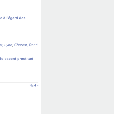
e à l'égard des
t, Lyne
;
Charest, René
adolescent prostitué
Next >