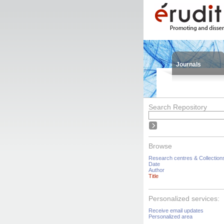
Journals
Search Repository
Browse
Research centres & Collection
Date
Author
Title
Personalized services:
Receive email updates
Personalized area