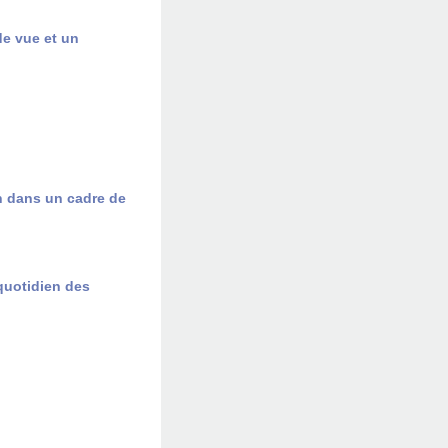
de vue et un
on dans un cadre de
quotidien des