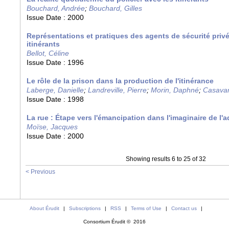
Bouchard, Andrée
;
Bouchard, Gilles
Issue Date :
2000
Représentations et pratiques des agents de sécurité privé
itinérants
Bellot, Céline
Issue Date :
1996
Le rôle de la prison dans la production de l'itinérance
Laberge, Danielle
;
Landreville, Pierre
;
Morin, Daphné
;
Casavan
Issue Date :
1998
La rue : Étape vers l'émancipation dans l'imaginaire de l'
Moïse, Jacques
Issue Date :
2000
Showing results 6 to 25 of 32
< Previous
About Érudit
|
Subscriptions
|
RSS
|
Terms of Use
|
Contact us
|
Consortium Érudit © 2016