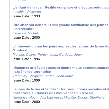
L'enfant de la rue : Réalité complexe et discours réducteu
Lucchini, Riccardo
Issue Date :
1999
Être chez soi dehors : L'imaginaire familialiste des jeunes 
l'intervention
Parazelli, Michel
Issue Date :
2000
L'intervention par les pairs auprès des jeunes de la rue du
Montréal
Mercier, Céline
;
Fortier, Jean
;
Cordova, Juan
Issue Date :
1996
Itinérance et développement économique commmunautaire 
l'expérience torontoise
Tremblay, Jacques
;
Fontan, Jean-Marc
Issue Date :
1999
Jeunes de la rue et famille : Des productions sociales et 
collectives au travers des mouvances du réseau
Hurtubise, Roch
;
Vatz Laaroussi, Michèle
;
Dubuc, Stéphane
Issue Date :
2000