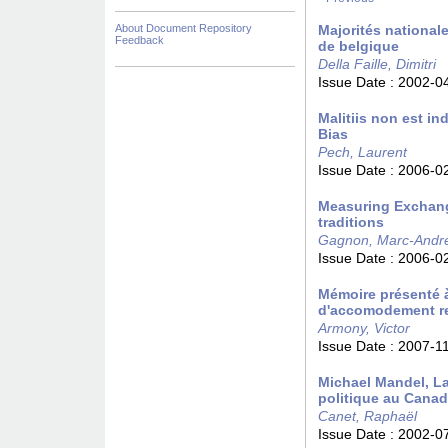
About Document Repository
Majorités national
Feedback
de belgique
Della Faille, Dimitri
Issue Date :
2002-0
Malitiis non est i
Bias
Pech, Laurent
Issue Date :
2006-0
Measuring Exchange
traditions
Gagnon, Marc-Andr
Issue Date :
2006-0
Mémoire présenté à
d'accomodement rel
Armony, Victor
Issue Date :
2007-1
Michael Mandel, La 
politique au Cana
Canet, Raphaël
Issue Date :
2002-0