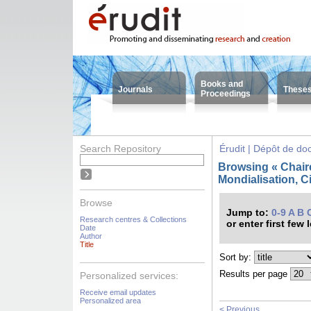
Books and
Journals
These
Proceedings
Search Repository
Érudit | Dépôt de d
Browsing « Chair
Mondialisation, C
Browse
Jump to:
0-9
A
B
Research centres & Collections
or enter first few 
Date
Author
Title
Sort by:
Results per page
Personalized services:
Receive email updates
Personalized area
< Previous