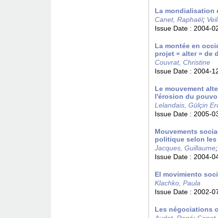
La mondialisation 
Canet, Raphaël
;
Vei
Issue Date :
2004-0
La montée en occid
projet « alter » de
Couvrat, Christine
Issue Date :
2004-1
Le mouvement alter
l'érosion du pouvoi
Lelandais, Gülçin Er
Issue Date :
2005-0
Mouvements sociaux
politique selon les
Jacques, Guillaume
Issue Date :
2004-0
El movimiento soci
Klachko, Paula
Issue Date :
2002-0
Les négociations c