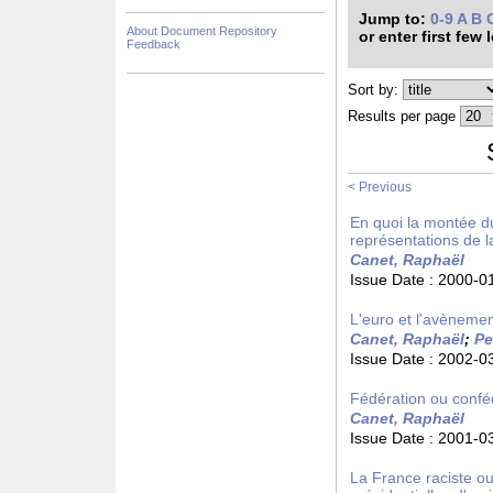
Jump to:
0-9
A
B
About Document Repository
or enter first few 
Feedback
Sort by:
Results per page
< Previous
En quoi la montée du
représentations de l
Canet, Raphaël
Issue Date :
2000-0
L'euro et l'avèneme
Canet, Raphaël
;
Pe
Issue Date :
2002-0
Fédération ou confé
Canet, Raphaël
Issue Date :
2001-0
La France raciste ou