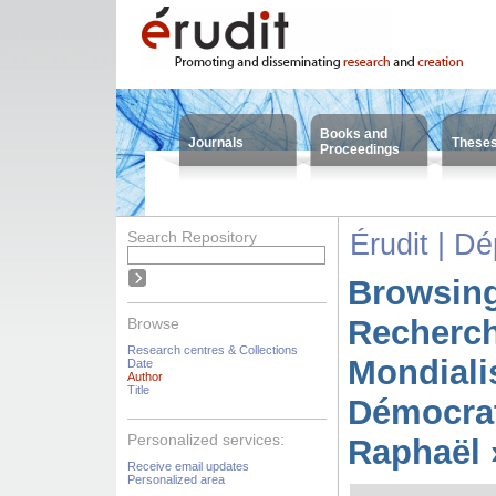
Books and
Journals
These
Proceedings
Search Repository
Érudit | D
Browsing
Recherc
Browse
Research centres & Collections
Mondiali
Date
Author
Title
Démocrat
Personalized services:
Raphaël 
Receive email updates
Personalized area