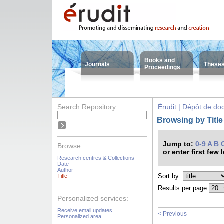
Books and
Journals
These
Proceedings
Search Repository
Érudit | Dépôt de d
Browsing by Title
Jump to:
0-9
A
B
Browse
or enter first few 
Research centres & Collections
Date
Author
Sort by:
Title
Results per page
Personalized services:
Receive email updates
< Previous
Personalized area