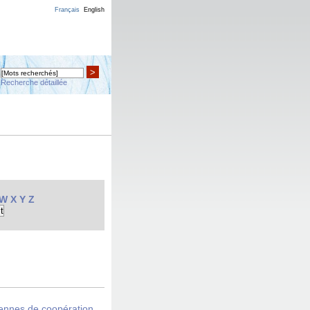
Français
English
>
Recherche détaillée
W
X
Y
Z
éennes de coopération