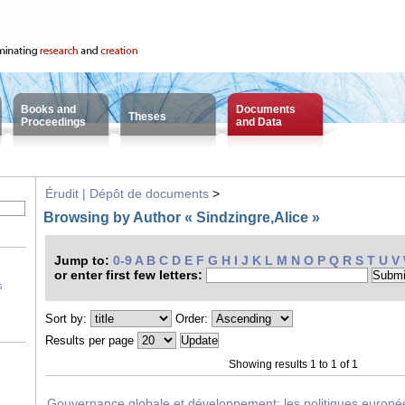
Books and
Documents
Theses
Proceedings
and Data
Érudit | Dépôt de documents
>
Browsing by Author « Sindzingre,Alice »
Jump to:
0-9
A
B
C
D
E
F
G
H
I
J
K
L
M
N
O
P
Q
R
S
T
U
V
or enter first few letters:
s
Sort by:
Order:
Results per page
Showing results 1 to 1 of 1
Gouvernance globale et développement: les politiques europ