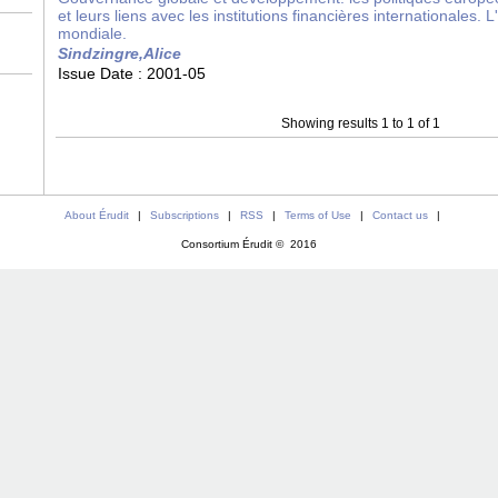
et leurs liens avec les institutions financières internationales
mondiale.
Sindzingre,Alice
Issue Date :
2001-05
Showing results 1 to 1 of 1
About Érudit
|
Subscriptions
|
RSS
|
Terms of Use
|
Contact us
|
Consortium Érudit © 2016