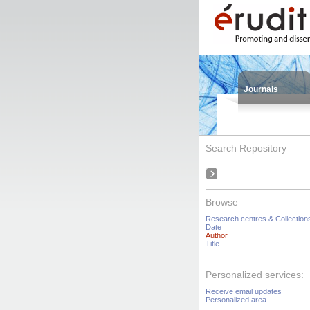
Journals
Search Repository
Browse
Research centres & Collection
Date
Author
Title
Personalized services:
Receive email updates
Personalized area