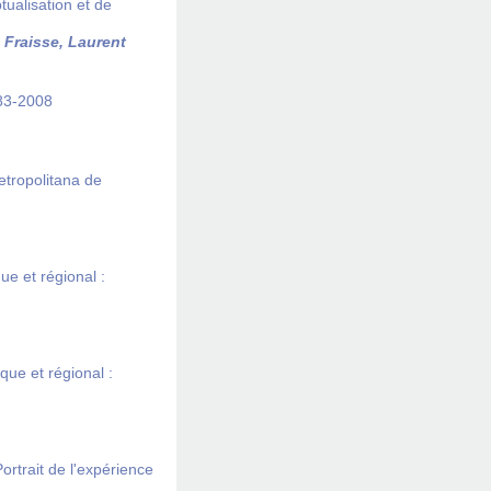
ualisation et de
;
Fraisse, Laurent
983-2008
etropolitana de
ue et régional :
ue et régional :
trait de l'expérience