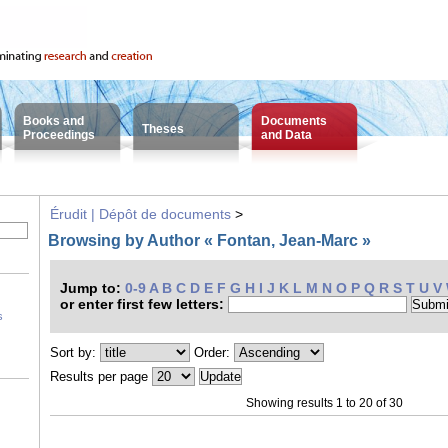
Books and
Documents
Theses
Proceedings
and Data
Érudit | Dépôt de documents
>
Browsing by Author « Fontan, Jean-Marc »
Jump to:
0-9
A
B
C
D
E
F
G
H
I
J
K
L
M
N
O
P
Q
R
S
T
U
V
or enter first few letters:
s
Sort by:
Order:
Results per page
Showing results 1 to 20 of 30