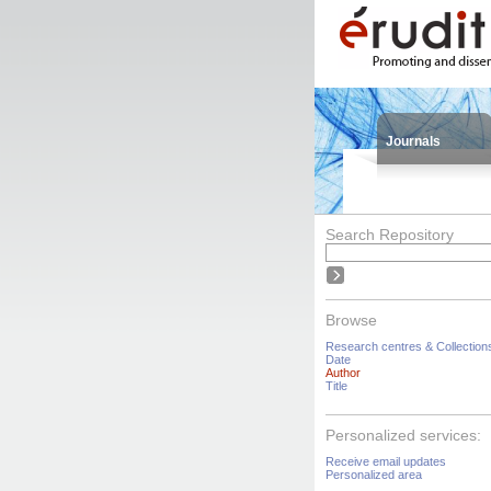
Journals
Search Repository
Browse
Research centres & Collection
Date
Author
Title
Personalized services:
Receive email updates
Personalized area