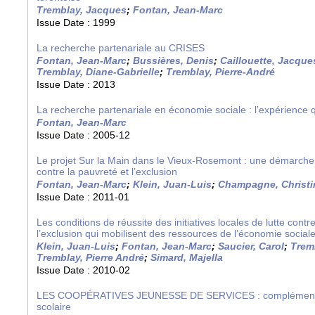
Tremblay, Jacques
;
Fontan, Jean-Marc
Issue Date :
1999
La recherche partenariale au CRISES
Fontan, Jean-Marc
;
Bussières, Denis
;
Caillouette, Jacque
Tremblay, Diane-Gabrielle
;
Tremblay, Pierre-André
Issue Date :
2013
La recherche partenariale en économie sociale : l’expérience q
Fontan, Jean-Marc
Issue Date :
2005-12
Le projet Sur la Main dans le Vieux-Rosemont : une démarche é
contre la pauvreté et l’exclusion
Fontan, Jean-Marc
;
Klein, Juan-Luis
;
Champagne, Christi
Issue Date :
2011-01
Les conditions de réussite des initiatives locales de lutte contr
l’exclusion qui mobilisent des ressources de l’économie social
Klein, Juan-Luis
;
Fontan, Jean-Marc
;
Saucier, Carol
;
Tremb
Tremblay, Pierre André
;
Simard, Majella
Issue Date :
2010-02
LES COOPÉRATIVES JEUNESSE DE SERVICES : complémentari
scolaire