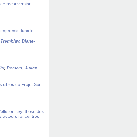
s de reconversion
 compromis dans le
;
Tremblay, Diane-
̈s
;
Demers, Julien
s cibles du Projet Sur
Pelletier - Synthèse des
ts acteurs rencontrés