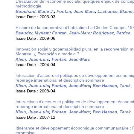
L'évaluation de l'économie sociale, quelques enjeux de concept
méthodologie
Bouchard, Marie J.
;
Fontan, Jean-Marc
;
Lachance, Élaine
Issue Date :
2003-03
Histoire de la coopérative d’habitation La Clé des Champs, 1
Beaudry, Myriam
;
Fontan, Jean-Marc
;
Rodriguez, Patrice
Issue Date :
2009-06
Innovación social y gobernabilidad plural en la reconversión m
Montreal ¿ Excepción o modelo ?
Klein, Juan-Luis
;
Fontan, Jean-Marc
Issue Date :
2004-04
Interaction d’acteurs et politiques de développement économiq
repérage international et description sommaire
Klein, Juan-Luis
;
Fontan, Jean-Marc
;
Ben Hassen, Tarek
Issue Date :
2008-04
Interactions d’acteurs et politiques de développement économiq
repérage international et description sommaire
Klein, Juan-Luis
;
Fontan, Jean-Marc
;
Ben Hassen, Tarek
Issue Date :
2007-12
Itinérance et développement économique commmunautaire : Por
torontoise