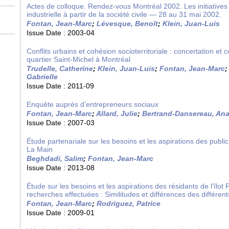
Actes de colloque. Rendez-vous Montréal 2002. Les initiative
industrielle à partir de la société civile — 28 au 31 mai 2002.
Fontan, Jean-Marc
;
Lévesque, Benoît
;
Klein, Juan-Luis
Issue Date :
2003-04
Conflits urbains et cohésion socioterritoriale : concertation et
quartier Saint-Michel à Montréal
Trudelle, Catherine
;
Klein, Juan-Luis
;
Fontan, Jean-Marc
Gabrielle
Issue Date :
2011-09
Enquête auprès d’entrepreneurs sociaux
Fontan, Jean-Marc
;
Allard, Julie
;
Bertrand-Dansereau, Anai
Issue Date :
2007-03
Étude partenariale sur les besoins et les aspirations des public
La Main
Beghdadi, Salim
;
Fontan, Jean-Marc
Issue Date :
2013-08
Étude sur les besoins et les aspirations des résidants de l’îlot 
recherches effectuées : Similitudes et différences des différen
Fontan, Jean-Marc
;
Rodriguez, Patrice
Issue Date :
2009-01