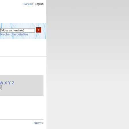
Français
English
>
Recherche détaillée
W
X
Y
Z
Next >