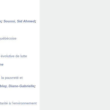
s
;
Soussi, Sid Ahmed
;
uébécoise
volutive de lutte
ne
e la pauvreté et
e
lay, Diane-Gabrielle
;
té à l’environnement