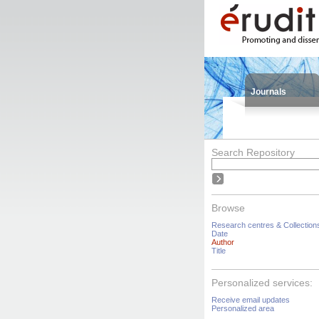
Journals
Search Repository
Browse
Research centres & Collection
Date
Author
Title
Personalized services:
Receive email updates
Personalized area