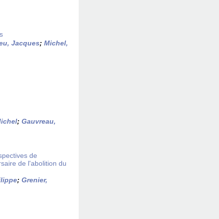
s
eu, Jacques
;
Michel,
Michel
;
Gauvreau,
spectives de
ire de l'abolition du
lippe
;
Grenier,