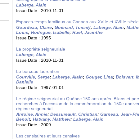
Laberge, Alain
Issue Date :
2010-11-01
Espaces-temps familiaux au Canada aux XVIIe et XVIIIe siècle
Gourdeau, Claire
;
Guénard, Tommy
;
Laberge, Alain
;
Mathi
Louis
;
Rodrigue, Isabelle
;
Ruel, Jacinthe
Issue Date :
1995
La propriété seigneuriale
Laberge, Alain
Issue Date :
2010-11-01
Le berceau laurentien
Courville, Serge
;
Laberge, Alain
;
Gouger, Lina
;
Boisvert, 
Danielle
Issue Date :
1997-01-01
Le régime seigneurial au Québec 150 ans après. Bilans et per
recherches à l'occasion de la commémoration du 150e anniversa
régime seigneurial
Antoine, Annie
;
Dessureault, Christian
;
Garneau, Jean-Phi
Benoît
;
Hatvany, Matthew
;
Laberge, Alain
Issue Date :
2009
Les censitaires et leurs censives