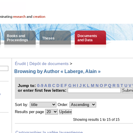
Books and
Documents
Theses
Proceedings
and Data
Érudit | Dépôt de documents
>
Browsing by Author « Laberge, Alain »
Jump to:
0-9
A
B
C
D
E
F
G
H
I
J
K
L
M
N
O
P
Q
R
S
T
U
V
or enter first few letters:
s
Sort by:
Order:
Results per page
Showing results 1 to 15 of 15
Cartographier la vallée laurentienne