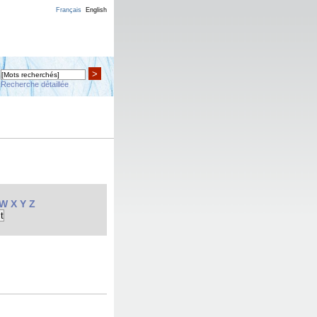
Français
English
>
Recherche détaillée
W
X
Y
Z