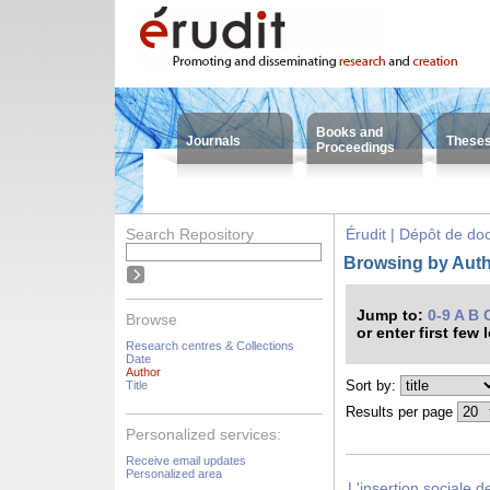
Books and
Journals
These
Proceedings
Search Repository
Érudit | Dépôt de d
Browsing by Autho
Jump to:
0-9
A
B
Browse
or enter first few 
Research centres & Collections
Date
Author
Sort by:
Title
Results per page
Personalized services:
Receive email updates
Personalized area
L'insertion sociale 