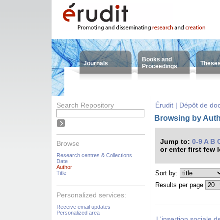
Books and
Journals
These
Proceedings
Search Repository
Érudit | Dépôt de d
Browsing by Autho
Jump to:
0-9
A
B
Browse
or enter first few 
Research centres & Collections
Date
Author
Sort by:
Title
Results per page
Personalized services:
Receive email updates
Personalized area
L'insertion sociale 