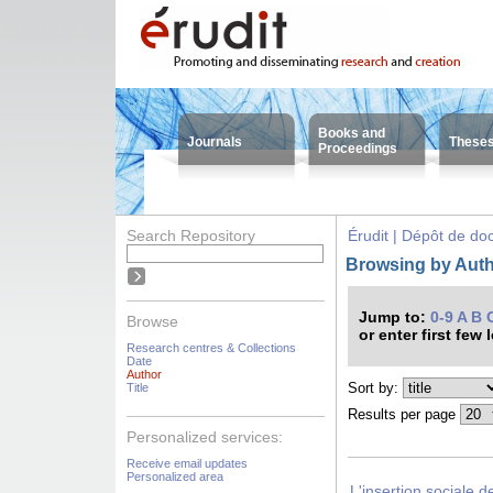
Books and
Journals
These
Proceedings
Search Repository
Érudit | Dépôt de d
Browsing by Autho
Jump to:
0-9
A
B
Browse
or enter first few 
Research centres & Collections
Date
Author
Sort by:
Title
Results per page
Personalized services:
Receive email updates
Personalized area
L'insertion sociale 