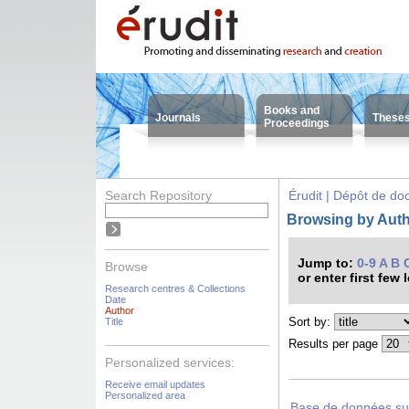
Books and
Journals
These
Proceedings
Search Repository
Érudit | Dépôt de d
Browsing by Autho
Jump to:
0-9
A
B
Browse
or enter first few 
Research centres & Collections
Date
Author
Sort by:
Title
Results per page
Personalized services:
Receive email updates
Personalized area
Base de données sur 