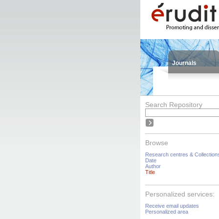
Journals
Search Repository
Browse
Research centres & Collection
Date
Author
Title
Personalized services:
Receive email updates
Personalized area