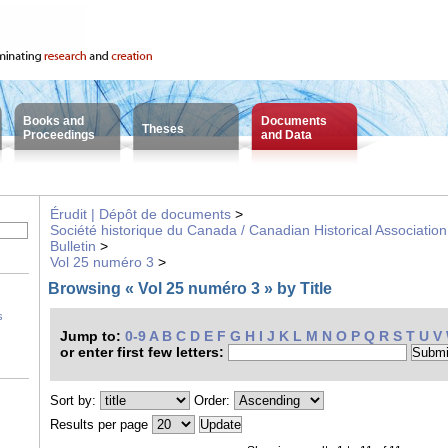
Books and
Documents
Theses
Proceedings
and Data
Érudit | Dépôt de documents
>
Société historique du Canada / Canadian Historical Association
Bulletin
>
Vol 25 numéro 3
>
Browsing « Vol 25 numéro 3 » by Title
s
Jump to:
0-9
A
B
C
D
E
F
G
H
I
J
K
L
M
N
O
P
Q
R
S
T
U
V
or enter first few letters:
Sort by:
Order:
Results per page