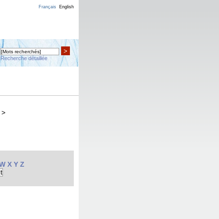
Français
English
>
Recherche détaillée
>
W
X
Y
Z