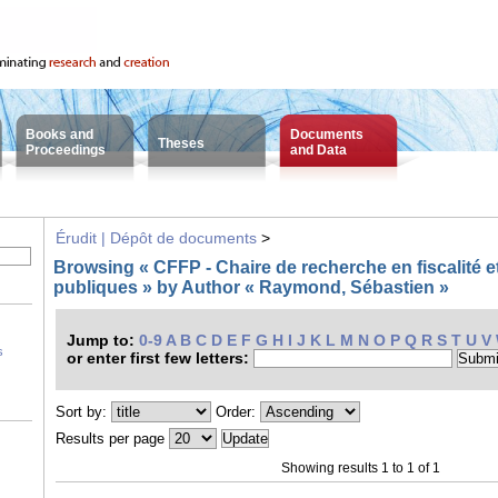
Books and
Documents
Theses
Proceedings
and Data
Érudit | Dépôt de documents
>
Browsing « CFFP - Chaire de recherche en fiscalité e
publiques » by Author « Raymond, Sébastien »
Jump to:
0-9
A
B
C
D
E
F
G
H
I
J
K
L
M
N
O
P
Q
R
S
T
U
V
s
or enter first few letters:
Sort by:
Order:
Results per page
Showing results 1 to 1 of 1