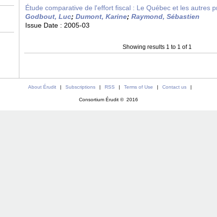
Étude comparative de l'effort fiscal : Le Québec et les autres
Godbout, Luc
;
Dumont, Karine
;
Raymond, Sébastien
Issue Date :
2005-03
Showing results 1 to 1 of 1
About Érudit
|
Subscriptions
|
RSS
|
Terms of Use
|
Contact us
|
Consortium Érudit © 2016