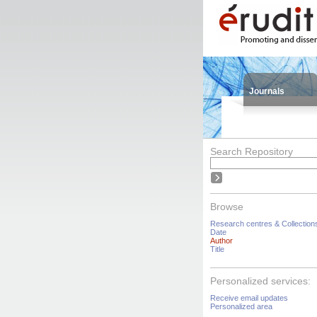
Journals
Search Repository
Browse
Research centres & Collection
Date
Author
Title
Personalized services:
Receive email updates
Personalized area