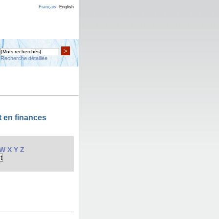
Français
English
>
Recherche détaillée
t en finances
W
X
Y
Z