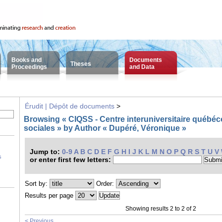
Books and
Documents
Theses
Proceedings
and Data
Érudit | Dépôt de documents
>
Browsing « CIQSS - Centre interuniversitaire québéco
sociales » by Author « Dupéré, Véronique »
Jump to:
0-9
A
B
C
D
E
F
G
H
I
J
K
L
M
N
O
P
Q
R
S
T
U
V
s
or enter first few letters:
Sort by:
Order:
Results per page
Showing results 2 to 2 of 2
< Previous