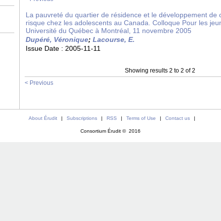
La pauvreté du quartier de résidence et le développement de
risque chez les adolescents au Canada. Colloque Pour les jeu
Université du Québec à Montréal, 11 novembre 2005
Dupéré, Véronique
;
Lacourse, E.
Issue Date :
2005-11-11
Showing results 2 to 2 of 2
< Previous
About Érudit
|
Subscriptions
|
RSS
|
Terms of Use
|
Contact us
|
Consortium Érudit © 2016