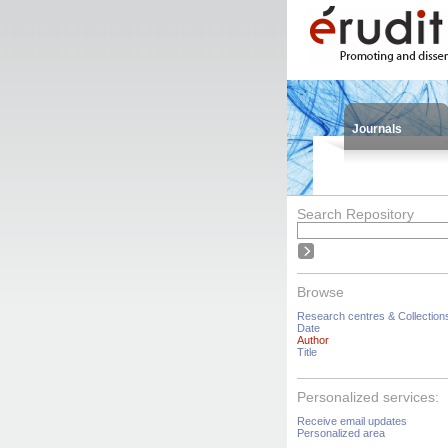
Journals
Search Repository
Browse
Research centres & Collection
Date
Author
Title
Personalized services:
Receive email updates
Personalized area