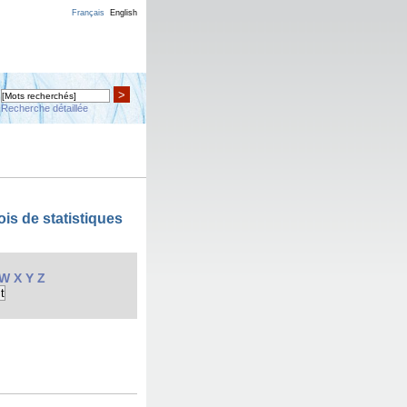
Français
English
>
Recherche détaillée
is de statistiques
W
X
Y
Z