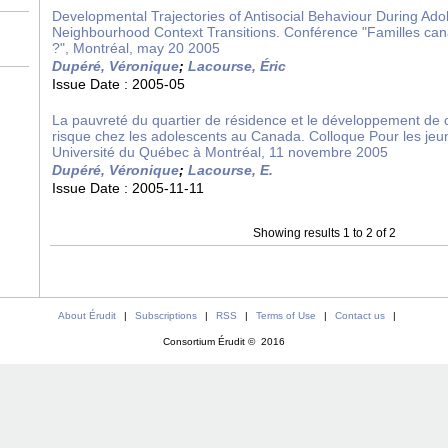
Developmental Trajectories of Antisocial Behaviour During Ado
Neighbourhood Context Transitions. Conférence "Familles ca
?", Montréal, may 20 2005
Dupéré, Véronique
;
Lacourse, Éric
Issue Date :
2005-05
La pauvreté du quartier de résidence et le développement de
risque chez les adolescents au Canada. Colloque Pour les jeu
Université du Québec à Montréal, 11 novembre 2005
Dupéré, Véronique
;
Lacourse, E.
Issue Date :
2005-11-11
Showing results 1 to 2 of 2
About Érudit
|
Subscriptions
|
RSS
|
Terms of Use
|
Contact us
|
Consortium Érudit © 2016