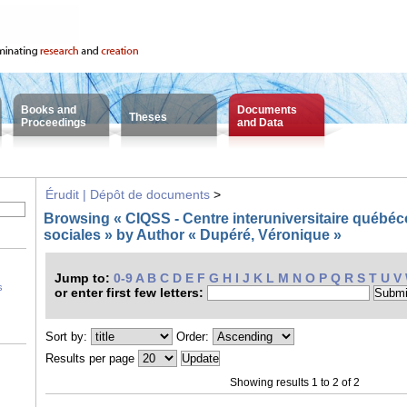
Books and
Documents
Theses
Proceedings
and Data
Érudit | Dépôt de documents
>
Browsing « CIQSS - Centre interuniversitaire québéco
sociales » by Author « Dupéré, Véronique »
Jump to:
0-9
A
B
C
D
E
F
G
H
I
J
K
L
M
N
O
P
Q
R
S
T
U
V
s
or enter first few letters:
Sort by:
Order:
Results per page
Showing results 1 to 2 of 2