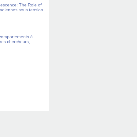
lescence: The Role of
nadiennes sous tension
 comportements à
nes chercheurs,