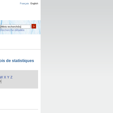
Français
English
>
Recherche détaillée
is de statistiques
W
X
Y
Z