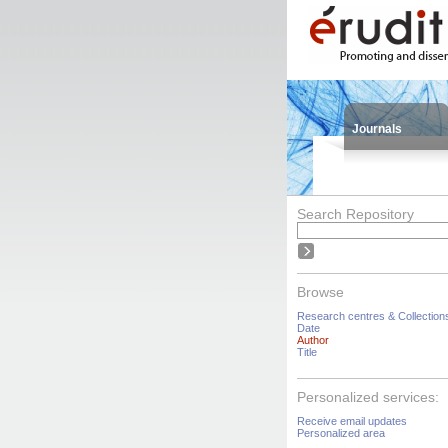
Journals
Search Repository
Browse
Research centres & Collection
Date
Author
Title
Personalized services:
Receive email updates
Personalized area